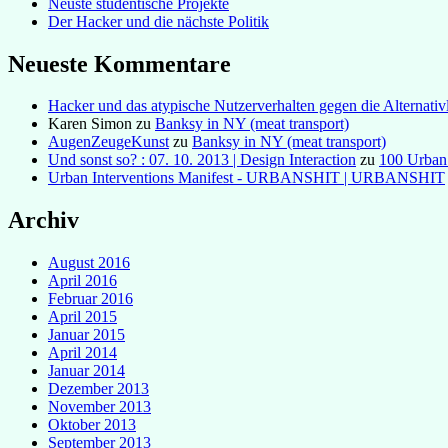
Neuste studentische Projekte
Der Hacker und die nächste Politik
Neueste Kommentare
Hacker und das atypische Nutzerverhalten gegen die Alternativl
Karen Simon
zu
Banksy in NY (meat transport)
AugenZeugeKunst
zu
Banksy in NY (meat transport)
Und sonst so? : 07. 10. 2013 | Design Interaction
zu
100 Urban
Urban Interventions Manifest - URBANSHIT | URBANSHIT
Archiv
August 2016
April 2016
Februar 2016
April 2015
Januar 2015
April 2014
Januar 2014
Dezember 2013
November 2013
Oktober 2013
September 2013