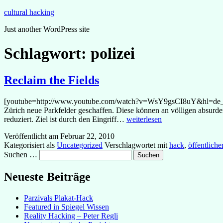
Zum
cultural hacking
Inhalt
Just another WordPress site
springen
Schlagwort:
polizei
Reclaim the Fields
[youtube=http://www.youtube.com/watch?v=WsY9gsCI8uY&hl=de_DE&fs
Zürich neue Parkfelder geschaffen. Diese können an völligen absurde
Reclaim
reduziert. Ziel ist durch den Eingriff…
weiterlesen
the
Veröffentlicht am
Februar 22, 2010
Fields
Kategorisiert als
Uncategorized
Verschlagwortet mit
hack
,
öffentliche
Suchen …
Neueste Beiträge
Parzivals Plakat-Hack
Featured in Spiegel Wissen
Reality Hacking – Peter Regli