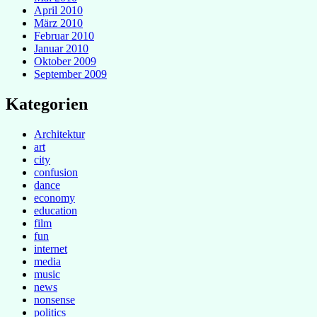
April 2010
März 2010
Februar 2010
Januar 2010
Oktober 2009
September 2009
Kategorien
Architektur
art
city
confusion
dance
economy
education
film
fun
internet
media
music
news
nonsense
politics