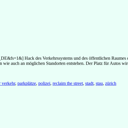
=1&] Hack des Verkehrssystems und des öffentlichen Raumes der St
n wie auch an möglichen Standorten entstehen. Der Platz für Autos wird
r verkehr
,
parkplätze
,
polizei
,
reclaim the street
,
stadt
,
stau
,
zürich