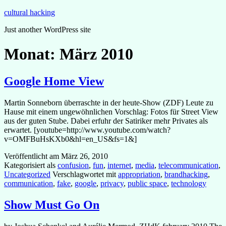
Zum
cultural hacking
Inhalt
Just another WordPress site
springen
Monat:
März 2010
Google Home View
Martin Sonneborn überraschte in der heute-Show (ZDF) Leute zu
Hause mit einem ungewöhnlichen Vorschlag: Fotos für Street View
aus der guten Stube. Dabei erfuhr der Satiriker mehr Privates als
erwartet. [youtube=http://www.youtube.com/watch?
v=OMFBuHsKXb0&hl=en_US&fs=1&]
Veröffentlicht am
März 26, 2010
Kategorisiert als
confusion
,
fun
,
internet
,
media
,
telecommunication
,
Uncategorized
Verschlagwortet mit
appropriation
,
brandhacking
,
communication
,
fake
,
google
,
privacy
,
public space
,
technology
Show Must Go On