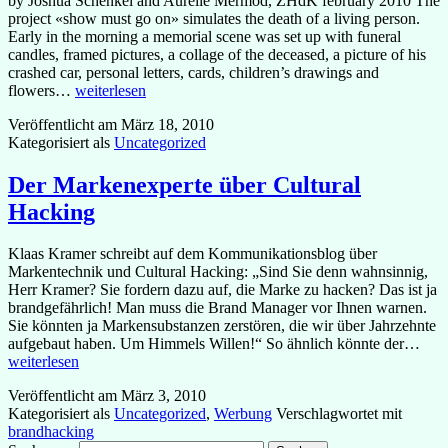
by Joshua Schenkel and Aurélie Mermod, ZHdK february 2010 The
project «show must go on» simulates the death of a living person.
Early in the morning a memorial scene was set up with funeral
candles, framed pictures, a collage of the deceased, a picture of his
crashed car, personal letters, cards, children’s drawings and
Show
flowers…
weiterlesen
Must
Veröffentlicht am
März 18, 2010
Go
Kategorisiert als
Uncategorized
On
Der Markenexperte über Cultural
Hacking
Klaas Kramer schreibt auf dem Kommunikationsblog über
Markentechnik und Cultural Hacking: „Sind Sie denn wahnsinnig,
Herr Kramer? Sie fordern dazu auf, die Marke zu hacken? Das ist ja
brandgefährlich! Man muss die Brand Manager vor Ihnen warnen.
Sie könnten ja Markensubstanzen zerstören, die wir über Jahrzehnte
Der
aufgebaut haben. Um Himmels Willen!“ So ähnlich könnte der…
Mar
weiterlesen
über
Veröffentlicht am
März 3, 2010
Cult
Kategorisiert als
Uncategorized
,
Werbung
Verschlagwortet mit
Hac
brandhacking