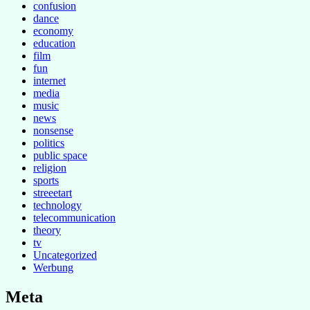
confusion
dance
economy
education
film
fun
internet
media
music
news
nonsense
politics
public space
religion
sports
streeetart
technology
telecommunication
theory
tv
Uncategorized
Werbung
Meta