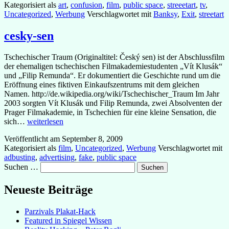
Kategorisiert als
art
,
confusion
,
film
,
public space
,
streeetart
,
tv
,
Uncategorized
,
Werbung
Verschlagwortet mit
Banksy
,
Exit
,
streetart
cesky-sen
Tschechischer Traum (Originaltitel: Český sen) ist der Abschlussfilm
der ehemaligen tschechischen Filmakademiestudenten „Vít Klusák“
und „Filip Remunda“. Er dokumentiert die Geschichte rund um die
Eröffnung eines fiktiven Einkaufszentrums mit dem gleichen
Namen. http://de.wikipedia.org/wiki/Tschechischer_Traum Im Jahr
2003 sorgten Vít Klusák und Filip Remunda, zwei Absolventen der
Prager Filmakademie, in Tschechien für eine kleine Sensation, die
cesky-
sich…
weiterlesen
sen
Veröffentlicht am
September 8, 2009
Kategorisiert als
film
,
Uncategorized
,
Werbung
Verschlagwortet mit
adbusting
,
advertising
,
fake
,
public space
Suchen …
Neueste Beiträge
Parzivals Plakat-Hack
Featured in Spiegel Wissen