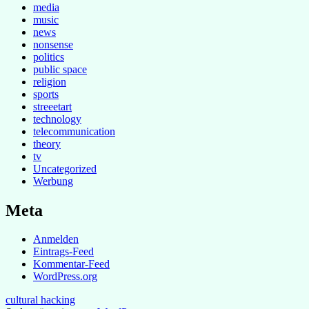
media
music
news
nonsense
politics
public space
religion
sports
streeetart
technology
telecommunication
theory
tv
Uncategorized
Werbung
Meta
Anmelden
Eintrags-Feed
Kommentar-Feed
WordPress.org
cultural hacking