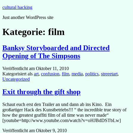
Zum
cultural hacking
Inhalt
Just another WordPress site
springen
Kategorie:
film
Banksy Storyboarded and Directed
Opening of The Simpsons
Veröffentlicht am
Oktober 11, 2010
Kategorisiert als
art
,
confusion
,
film
,
media
,
politics
,
streeetart
,
Uncategorized
Exit through the gift shop
Schaut euch erst den Trailer an und dann ab ins Kino. Ein
großartiger Hack des Kunstbetriebs!!! “ the incredible true story of
how the greatest graffiti film of all time was never made“
[youtube=http://www.youtube.com/watch?v=oHJBdDSTbLw]
Veröffentlicht am
Oktober 9, 2010