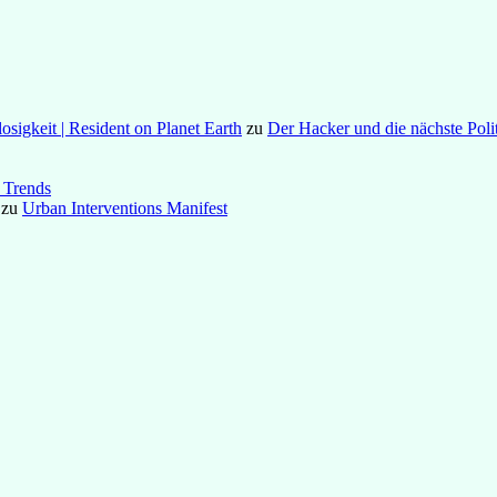
osigkeit | Resident on Planet Earth
zu
Der Hacker und die nächste Poli
 Trends
zu
Urban Interventions Manifest