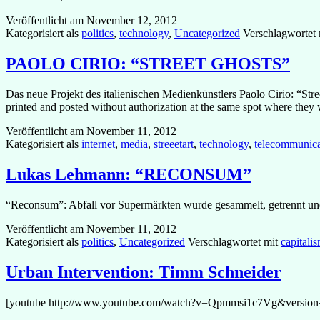
Veröffentlicht am
November 12, 2012
Kategorisiert als
politics
,
technology
,
Uncategorized
Verschlagwortet
PAOLO CIRIO: “STREET GHOSTS”
Das neue Projekt des italienischen Medienkünstlers Paolo Cirio: “Stre
printed and posted without authorization at the same spot where they 
Veröffentlicht am
November 11, 2012
Kategorisiert als
internet
,
media
,
streeetart
,
technology
,
telecommunica
Lukas Lehmann: “RECONSUM”
“Reconsum”: Abfall vor Supermärkten wurde gesammelt, getrennt und 
Veröffentlicht am
November 11, 2012
Kategorisiert als
politics
,
Uncategorized
Verschlagwortet mit
capitali
Urban Intervention: Timm Schneider
[youtube http://www.youtube.com/watch?v=Qpmmsi1c7Vg&versio