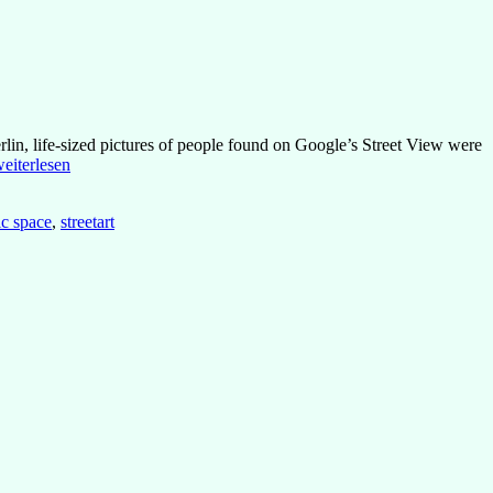
rlin, life-sized pictures of people found on Google’s Street View were
PAOLO
eiterlesen
IRIO:
“STREET
ic space
,
streetart
GHOSTS”