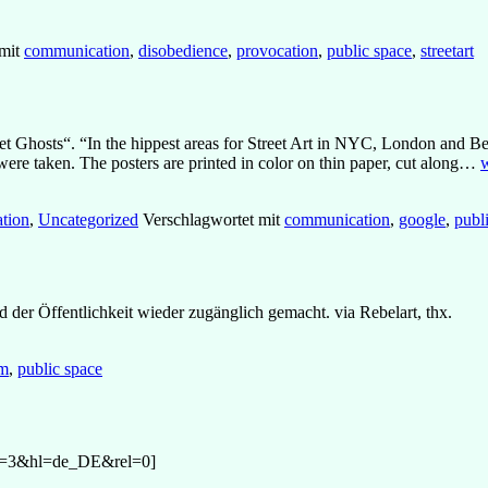
 mit
communication
,
disobedience
,
provocation
,
public space
,
streetart
et Ghosts“. “In the hippest areas for Street Art in NYC, London and Be
were taken. The posters are printed in color on thin paper, cut along…
w
C
tion
,
Uncategorized
Verschlagwortet mit
communication
,
google
,
publ
der Öffentlichkeit wieder zugänglich gemacht. via Rebelart, thx.
sm
,
public space
n=3&hl=de_DE&rel=0]