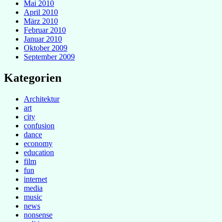
Mai 2010
April 2010
März 2010
Februar 2010
Januar 2010
Oktober 2009
September 2009
Kategorien
Architektur
art
city
confusion
dance
economy
education
film
fun
internet
media
music
news
nonsense