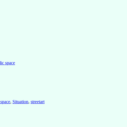
lic space
 space
,
Situation
,
streetart