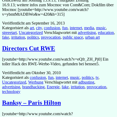
Ostschweiz am Sonntag 15.9.13; Thurgauer Zeitung
16.9.13; weitere infos zum Mocmoc von Com&Com; Dokfilm über
Mocmoc [youtube=http://www.youtube.com/watch?
v=ybmtMtADBWo&w=420&h=315]
Veröffentlicht am
September 16, 2013
Kategorisiert als
art
,
city
,
confusion
,
fun
,
internet
,
media
,
music
,
streeetart
,
Uncategorized
Verschlagwortet mit
advertising
,
education
,
fake
,
irritation
,
politics
,
provocation
,
public space
,
urban art
Directors Cut RWE
[youtube=http://www.youtube.com/watch?v=eQfr_ZH_Pj0] Ein
toller Hack des RWE-Werbe-Video, gefunden bei bensen5.
Veröffentlicht am
Oktober 30, 2010
Kategorisiert als
confusion
,
fun
,
internet
,
music
,
politics
,
tv
,
Uncategorized
,
Werbung
Verschlagwortet mit
adbusting
,
advertising
,
brandhacking
,
Energie
,
fake
,
irritation
,
provocation
,
technology
Banksy – Paris Hilton
[youtube=http://www.youtube.com/watch?