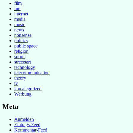
film
fun
internet
media
music
news
nonsense
politics
public space
religion
sports
streeetart
technology
telecommunication
theory
tv
Uncategorized
Werbung
Meta
Anmelden
Eintrags-Feed
Kommentar-Feed