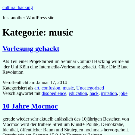
Zum
cultural hacking
Inhalt
Just another WordPress site
springen
Kategorie:
music
Vorlesung gehackt
Als Teil einer Projektarbeit im Seminar Cultural Hacking wurde an
der Uni Köln eine Intermedia-Vorlesung gehackt. Clip: Die Blaue
Revolution
Veröffentlicht am
Januar 17, 2014
Kategorisiert als
art
,
confusion
,
music
,
Uncategorized
Verschlagwortet mit
disobedience
,
education
,
hack
,
irritation
,
joke
10 Jahre Mocmoc
gerade wieder sehr aktuell: anlässlich des 10jährigen Bestehen von
Mocmoc wird der frühere Streit um Kunst+ Politik, Demokratie,
Identität, öffentlicher Raum und Strategien nochmals hervorgeholt.