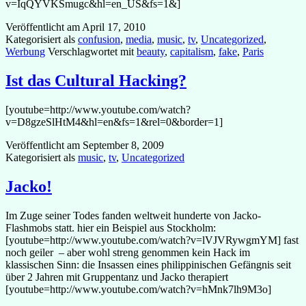
v=IqQYVKSmugc&hl=en_US&fs=1&]
Veröffentlicht am
April 17, 2010
Kategorisiert als
confusion
,
media
,
music
,
tv
,
Uncategorized
,
Werbung
Verschlagwortet mit
beauty
,
capitalism
,
fake
,
Paris
Ist das Cultural Hacking?
[youtube=http://www.youtube.com/watch?
v=D8gzeSlHtM4&hl=en&fs=1&rel=0&border=1]
Veröffentlicht am
September 8, 2009
Kategorisiert als
music
,
tv
,
Uncategorized
Jacko!
Im Zuge seiner Todes fanden weltweit hunderte von Jacko-
Flashmobs statt. hier ein Beispiel aus Stockholm:
[youtube=http://www.youtube.com/watch?v=lVJVRywgmYM] fast
noch geiler – aber wohl streng genommen kein Hack im
klassischen Sinn: die Insassen eines philippinischen Gefängnis seit
über 2 Jahren mit Gruppentanz und Jacko therapiert
[youtube=http://www.youtube.com/watch?v=hMnk7lh9M3o]