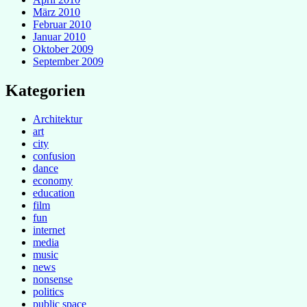
März 2010
Februar 2010
Januar 2010
Oktober 2009
September 2009
Kategorien
Architektur
art
city
confusion
dance
economy
education
film
fun
internet
media
music
news
nonsense
politics
public space