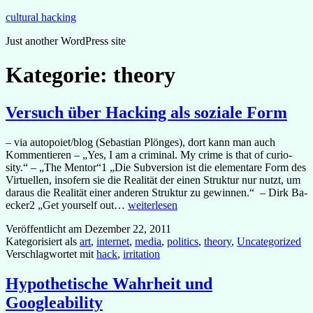
Zum
cultural hacking
Inhalt
Just another WordPress site
springen
Kategorie:
theory
Versuch über Hacking als soziale Form
– via autopoiet/blog (Sebastian Plönges), dort kann man auch
Kommentieren – „Yes, I am a cri­mi­nal. My crime is that of cu­rio­
sity.“ – „The Men­tor“1 „Die Sub­ver­sion ist die ele­men­tare Form des
Vir­tu­el­len, in­so­fern sie die Rea­li­tät der ei­nen Struk­tur nur nutzt, um
dar­aus die Rea­li­tät ei­ner an­de­ren Struk­tur zu ge­win­nen.“ – Dirk Ba­
Versuch
ecker2 „Get your­self out…
weiterlesen
über
Veröffentlicht am
Dezember 22, 2011
Hacking
Kategorisiert als
art
,
internet
,
media
,
politics
,
theory
,
Uncategorized
als
Verschlagwortet mit
hack
,
irritation
soziale
Form
Hypothetische Wahrheit und
Googleability