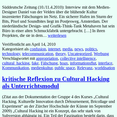
Süddeutsche Zeitung (10./11.4.2010): Interview mit dem Medien-
Designer Daniel van der Velden über die blühende Kultur
inszenierter Fälschungen im Netz. Ein sicherer Hafen im Sturm der
Bits, Pixel und Soundbites liegt im Postjesweg, Amsterdam. Der
niederländische Design- und Grafik-Think-Tank Metahaven hat sein
Büro in einer alten Schmuckfabrik untergebracht. […] In ihren
Hypothetische
Projekten, die sie in dem…
weiterlesen
Wahrheit
Veröffentlicht am
April 14, 2010
und
Kategorisiert als
confusion
,
internet
,
media
,
news
,
politics
,
Googleability
technology
,
telecommunication
,
theory
,
Uncategorized
,
Werbung
Verschlagwortet mit
appropriation
,
collective intelligence
,
cultural_hacking
,
fake
,
Fälschung
,
hoax
,
informationsflut
,
interface
,
Kommunikation
,
medienkultur
,
public space
,
Relevanz
,
worldisation
kritische Reflexion zu Cultural Hacking
als Unterrichtsmodul
(Zitat aus der Dokumentation der Gruppe 4 des Kurses „Cultural
Hacking. Kulturelle Innovation durch Détournement, Bricollage und
Experiment“ an der Zürcher Hochschule der Künste im September
2009) „Cultural Hacking ist ein Konzept, das sehr stark von
Subversion abhängig ist. Ein Teil der Faszination besteht darin, dass