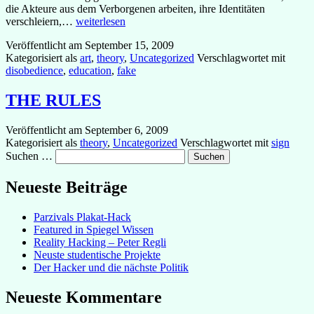
die Akteure aus dem Verborgenen arbeiten, ihre Identitäten
kritische
verschleiern,…
weiterlesen
Reflexion
Veröffentlicht am
September 15, 2009
zu
Kategorisiert als
art
,
theory
,
Uncategorized
Verschlagwortet mit
Cultural
disobedience
,
education
,
fake
Hacking
als
Unterrichtsmodul
THE RULES
Veröffentlicht am
September 6, 2009
Kategorisiert als
theory
,
Uncategorized
Verschlagwortet mit
sign
Suchen …
Neueste Beiträge
Parzivals Plakat-Hack
Featured in Spiegel Wissen
Reality Hacking – Peter Regli
Neuste studentische Projekte
Der Hacker und die nächste Politik
Neueste Kommentare