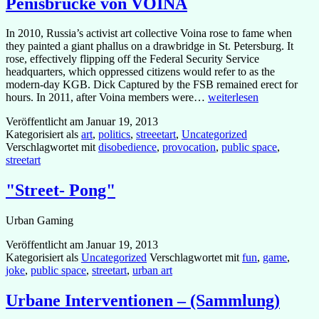
Penisbrücke von VOINA
In 2010, Russia’s activist art collective Voina rose to fame when
they painted a giant phallus on a drawbridge in St. Petersburg. It
rose, effectively flipping off the Federal Security Service
headquarters, which oppressed citizens would refer to as the
modern-day KGB. Dick Captured by the FSB remained erect for
Penisbrücke
hours. In 2011, after Voina members were…
weiterlesen
von
Veröffentlicht am
Januar 19, 2013
VOINA
Kategorisiert als
art
,
politics
,
streeetart
,
Uncategorized
Verschlagwortet mit
disobedience
,
provocation
,
public space
,
streetart
"Street- Pong"
Urban Gaming
Veröffentlicht am
Januar 19, 2013
Kategorisiert als
Uncategorized
Verschlagwortet mit
fun
,
game
,
joke
,
public space
,
streetart
,
urban art
Urbane Interventionen – (Sammlung)