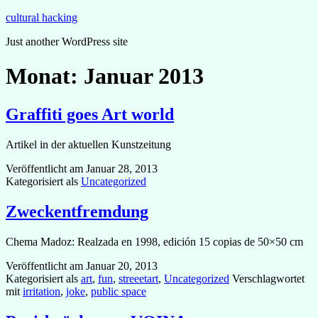
Zum
cultural hacking
Inhalt
Just another WordPress site
springen
Monat:
Januar 2013
Graffiti goes Art world
Artikel in der aktuellen Kunstzeitung
Veröffentlicht am
Januar 28, 2013
Kategorisiert als
Uncategorized
Zweckentfremdung
Chema Madoz: Realzada en 1998, edición 15 copias de 50×50 cm
Veröffentlicht am
Januar 20, 2013
Kategorisiert als
art
,
fun
,
streeetart
,
Uncategorized
Verschlagwortet
mit
irritation
,
joke
,
public space