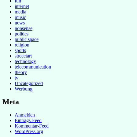
fun
internet
media
music
news
nonsense
politics
public space
religion
sports
streeetart
technology
telecommunication
theory
tv
Uncategorized
Werbung
Meta
Anmelden
Eintrags-Feed
Kommentar-Feed
WordPress.org