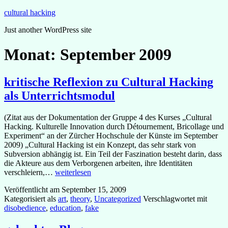
Zum
cultural hacking
Inhalt
Just another WordPress site
springen
Monat:
September 2009
kritische Reflexion zu Cultural Hacking
als Unterrichtsmodul
(Zitat aus der Dokumentation der Gruppe 4 des Kurses „Cultural
Hacking. Kulturelle Innovation durch Détournement, Bricollage und
Experiment“ an der Zürcher Hochschule der Künste im September
2009) „Cultural Hacking ist ein Konzept, das sehr stark von
Subversion abhängig ist. Ein Teil der Faszination besteht darin, dass
die Akteure aus dem Verborgenen arbeiten, ihre Identitäten
kritische
verschleiern,…
weiterlesen
Reflexion
Veröffentlicht am
September 15, 2009
zu
Kategorisiert als
art
,
theory
,
Uncategorized
Verschlagwortet mit
Cultural
disobedience
,
education
,
fake
Hacking
als
Unterrichtsmodul