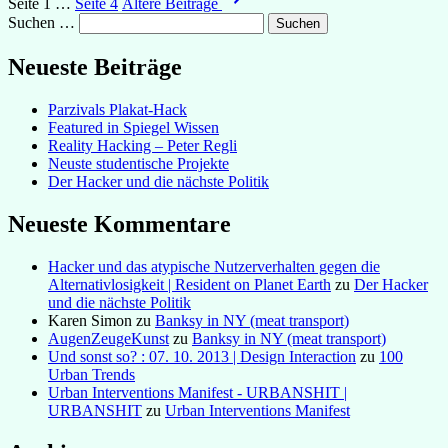
Seite 1
…
Seite 4
Ältere
Beiträge
der
Suchen …
Beiträge
Neueste Beiträge
Parzivals Plakat-Hack
Featured in Spiegel Wissen
Reality Hacking – Peter Regli
Neuste studentische Projekte
Der Hacker und die nächste Politik
Neueste Kommentare
Hacker und das atypische Nutzerverhalten gegen die
Alternativlosigkeit | Resident on Planet Earth
zu
Der Hacker
und die nächste Politik
Karen Simon
zu
Banksy in NY (meat transport)
AugenZeugeKunst
zu
Banksy in NY (meat transport)
Und sonst so? : 07. 10. 2013 | Design Interaction
zu
100
Urban Trends
Urban Interventions Manifest - URBANSHIT |
URBANSHIT
zu
Urban Interventions Manifest