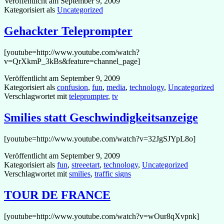
Veröffentlicht am
September 9, 2009
der
Kategorisiert als
Uncategorized
Werbung
Gehackter Teleprompter
[youtube=http://www.youtube.com/watch?
v=QrXkmP_3kBs&feature=channel_page]
Veröffentlicht am
September 9, 2009
Kategorisiert als
confusion
,
fun
,
media
,
technology
,
Uncategorized
Verschlagwortet mit
teleprompter
,
tv
Smilies statt Geschwindigkeitsanzeige
[youtube=http://www.youtube.com/watch?v=32JgSJYpL8o]
Veröffentlicht am
September 9, 2009
Kategorisiert als
fun
,
streeetart
,
technology
,
Uncategorized
Verschlagwortet mit
smilies
,
traffic signs
TOUR DE FRANCE
[youtube=http://www.youtube.com/watch?v=wOur8qXvpnk]