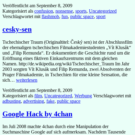
Veröffentlicht am
September 8, 2009
Kategorisiert als
confusion
,
nonsense
,
sports
,
Uncategorized
Verschlagwortet mit
flashmob
,
fun
,
public space
,
sport
cesky-sen
Tschechischer Traum (Originaltitel: Český sen) ist der Abschlussfilm
der ehemaligen tschechischen Filmakademiestudenten „Vít Klusák“
und „Filip Remunda“. Er dokumentiert die Geschichte rund um die
Eröffnung eines fiktiven Einkaufszentrums mit dem gleichen
Namen. http://de.wikipedia.org/wiki/Tschechischer_Traum Im Jahr
2003 sorgten Vít Klusák und Filip Remunda, zwei Absolventen der
Prager Filmakademie, in Tschechien für eine kleine Sensation, die
cesky-
sich…
weiterlesen
sen
Veröffentlicht am
September 8, 2009
Kategorisiert als
film
,
Uncategorized
,
Werbung
Verschlagwortet mit
adbusting
,
advertising
,
fake
,
public space
Google Hack by 4chan
Im Juli 2008 machte 4chan durch eine Manipulation der
Suchmaschine Google auf sich aufmerksam. Nachdem Tausende