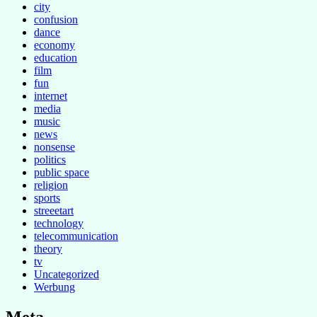
city
confusion
dance
economy
education
film
fun
internet
media
music
news
nonsense
politics
public space
religion
sports
streeetart
technology
telecommunication
theory
tv
Uncategorized
Werbung