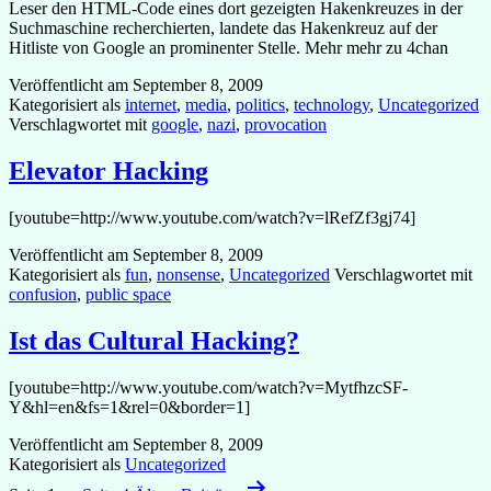
Leser den HTML-Code eines dort gezeigten Hakenkreuzes in der
Suchmaschine recherchierten, landete das Hakenkreuz auf der
Hitliste von Google an prominenter Stelle. Mehr mehr zu 4chan
Veröffentlicht am
September 8, 2009
Kategorisiert als
internet
,
media
,
politics
,
technology
,
Uncategorized
Verschlagwortet mit
google
,
nazi
,
provocation
Elevator Hacking
[youtube=http://www.youtube.com/watch?v=lRefZf3gj74]
Veröffentlicht am
September 8, 2009
Kategorisiert als
fun
,
nonsense
,
Uncategorized
Verschlagwortet mit
confusion
,
public space
Ist das Cultural Hacking?
[youtube=http://www.youtube.com/watch?v=MytfhzcSF-
Y&hl=en&fs=1&rel=0&border=1]
Veröffentlicht am
September 8, 2009
Kategorisiert als
Uncategorized
Seitennummerierung