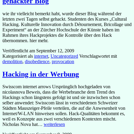
gehackter Blog
wie ihr vielleicht bemerkt habt, wurde dieser Blog während der
letzten zwei Tagen selbst gehackt. Studenten des Kurses „Cultural
Hacking. Kulturelle Innovation durch Détournement, Bricollage und
Experiment“ an der Zürcher Hochschule der Künste haben im
Rahmen ihres Hackprojektes die Kontrolle über den Hack
übernommen. hier mehr.
Veröffentlicht am
September 12, 2009
Kategorisiert als
internet
,
Uncategorized
Verschlagwortet mit
demolition
,
disobedience
,
provocation
Hacking in der Werbung
Swisscom internet arrows Ursprünglich hochgeladen von
nicolasnova Beweis, dass die Werbebranche dem Trend des
Hackings schon längstens gefolgt ist und sie inzwischen schon
selber anwendet: Swisscom lässt in verschiedenen Schweizer
Städten Mauszeiger-Pfeile verteilen, die auf die Anwesenheit von
Internet/W-LAN hinweisen sollen. Hack-Qualitäten bekommt es,
weil es Konzepte aus zwei verschiedenen Kontexten mischt.
Hacking
Nicholas Nova hat…
weiterlesen
in