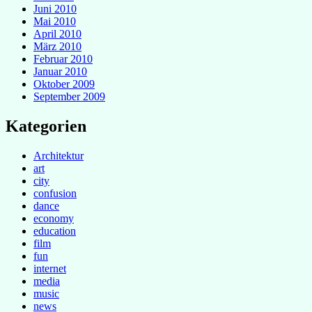
Juni 2010
Mai 2010
April 2010
März 2010
Februar 2010
Januar 2010
Oktober 2009
September 2009
Kategorien
Architektur
art
city
confusion
dance
economy
education
film
fun
internet
media
music
news