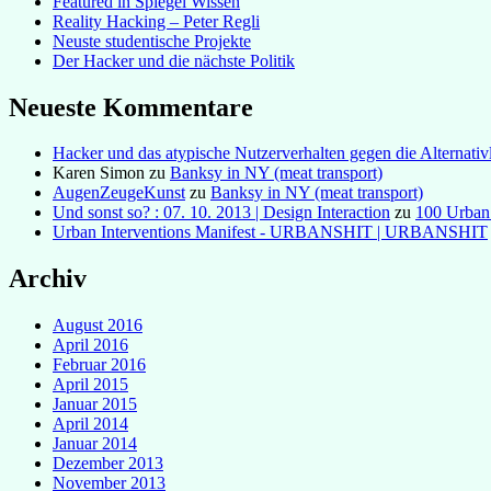
Featured in Spiegel Wissen
Reality Hacking – Peter Regli
Neuste studentische Projekte
Der Hacker und die nächste Politik
Neueste Kommentare
Hacker und das atypische Nutzerverhalten gegen die Alternativl
Karen Simon
zu
Banksy in NY (meat transport)
AugenZeugeKunst
zu
Banksy in NY (meat transport)
Und sonst so? : 07. 10. 2013 | Design Interaction
zu
100 Urban
Urban Interventions Manifest - URBANSHIT | URBANSHIT
Archiv
August 2016
April 2016
Februar 2016
April 2015
Januar 2015
April 2014
Januar 2014
Dezember 2013
November 2013