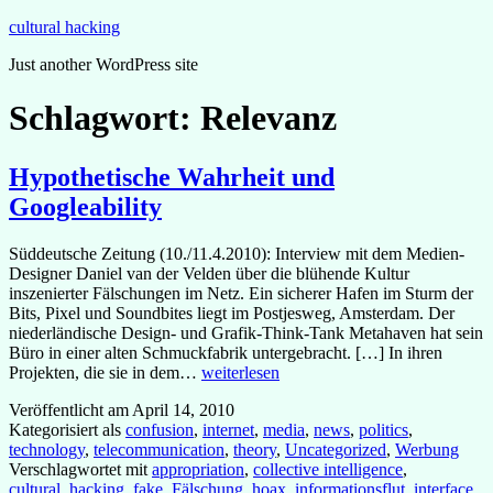
Zum
cultural hacking
Inhalt
Just another WordPress site
springen
Schlagwort:
Relevanz
Hypothetische Wahrheit und
Googleability
Süddeutsche Zeitung (10./11.4.2010): Interview mit dem Medien-
Designer Daniel van der Velden über die blühende Kultur
inszenierter Fälschungen im Netz. Ein sicherer Hafen im Sturm der
Bits, Pixel und Soundbites liegt im Postjesweg, Amsterdam. Der
niederländische Design- und Grafik-Think-Tank Metahaven hat sein
Büro in einer alten Schmuckfabrik untergebracht. […] In ihren
Hypothetische
Projekten, die sie in dem…
weiterlesen
Wahrheit
Veröffentlicht am
April 14, 2010
und
Kategorisiert als
confusion
,
internet
,
media
,
news
,
politics
,
Googleability
technology
,
telecommunication
,
theory
,
Uncategorized
,
Werbung
Verschlagwortet mit
appropriation
,
collective intelligence
,
cultural_hacking
,
fake
,
Fälschung
,
hoax
,
informationsflut
,
interface
,