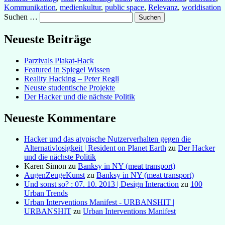
Kommunikation
,
medienkultur
,
public space
,
Relevanz
,
worldisation
Suchen …
Neueste Beiträge
Parzivals Plakat-Hack
Featured in Spiegel Wissen
Reality Hacking – Peter Regli
Neuste studentische Projekte
Der Hacker und die nächste Politik
Neueste Kommentare
Hacker und das atypische Nutzerverhalten gegen die
Alternativlosigkeit | Resident on Planet Earth
zu
Der Hacker
und die nächste Politik
Karen Simon
zu
Banksy in NY (meat transport)
AugenZeugeKunst
zu
Banksy in NY (meat transport)
Und sonst so? : 07. 10. 2013 | Design Interaction
zu
100
Urban Trends
Urban Interventions Manifest - URBANSHIT |
URBANSHIT
zu
Urban Interventions Manifest