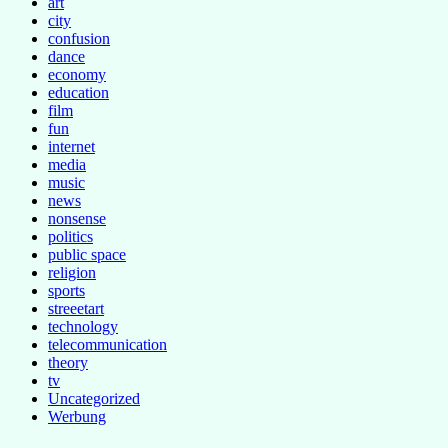
art
city
confusion
dance
economy
education
film
fun
internet
media
music
news
nonsense
politics
public space
religion
sports
streeetart
technology
telecommunication
theory
tv
Uncategorized
Werbung