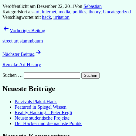
Veröffentlicht am
Dezember 22, 2011
Von
Sebastian
Kategorisiert als
art
,
internet
,
media
,
politics
,
theory
,
Uncategorized
Verschlagwortet mit
hack
,
irritation
Beitragsnavigation
Vorheriger Beitrag
street art stammbaum
Nächster Beitrag
Remake Art History
Suchen …
Neueste Beiträge
Parzivals Plakat-Hack
Featured in Spiegel Wissen
Reality Hacking – Peter Regli
Neuste studentische Projekte
Der Hacker und die nächste Politik