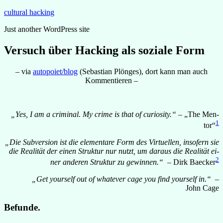
Zum
cultural hacking
Inhalt
Just another WordPress site
springen
Versuch über Hacking als soziale Form
– via
autopoiet/blog
(Sebastian Plönges), dort kann man auch
Kommentieren –
„Yes, I am a cri­mi­nal. My crime is that of cu­rio­sity.“
– „The Men­
1
tor“
„Die Sub­ver­sion ist die ele­men­tare Form des Vir­tu­el­len, in­so­fern sie
die Rea­li­tät der ei­nen Struk­tur nur nutzt, um dar­aus die Rea­li­tät ei­
2
ner an­de­ren Struk­tur zu ge­win­nen.“
– Dirk Ba­ecker
„Get your­self out of wha­te­ver cage you find your­self in.“
–
John Cage
Be­funde.