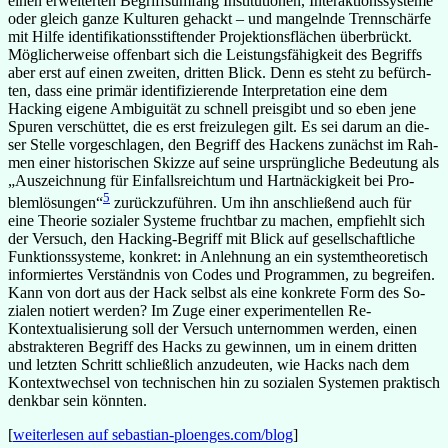
ei­nen er­wei­ter­ten Be­griffs­um­fang In­sti­tu­tio­nen, In­ter­ak­ti­ons­sys­teme
oder gleich ganze Kul­tu­ren ge­hackt – und man­gelnde Trenn­schärfe
mit Hilfe iden­ti­fi­ka­ti­ons­stif­ten­der Pro­jek­ti­ons­flä­chen über­brückt.
Mög­li­cher­weise of­fen­bart sich die Leis­tungs­fä­hig­keit des Be­griffs
aber erst auf ei­nen zwei­ten, drit­ten Blick. Denn es steht zu be­fürch­
ten, dass eine pri­mär iden­ti­fi­zie­rende In­ter­pre­ta­tion eine dem
Hacking ei­gene Am­bi­gui­tät zu schnell preis­gibt und so eben jene
Spu­ren ver­schüt­tet, die es erst frei­zu­le­gen gilt. Es sei darum an die­
ser Stelle vor­ge­schla­gen, den Be­griff des Ha­ckens zu­nächst im Rah­
men ei­ner his­to­ri­schen Skizze auf seine ur­sprüng­li­che Be­deu­tung als
„Aus­zeich­nung für Ein­falls­reich­tum und Hart­nä­ckig­keit bei Pro­
5
blem­lö­sun­gen“
zu­rück­zu­füh­ren. Um ihn an­schlie­ßend auch für
eine Theo­rie so­zia­ler Sys­teme frucht­bar zu ma­chen, emp­fiehlt sich
der Ver­such, den Hacking-Begriff mit Blick auf ge­sell­schaft­li­che
Funk­ti­ons­sys­teme, kon­kret: in An­leh­nung an ein sys­tem­theo­re­tisch
in­for­mier­tes Ver­ständ­nis von Codes und Pro­gram­men, zu be­grei­fen.
Kann von dort aus der Hack selbst als eine kon­krete Form des So­
zia­len no­tiert wer­den? Im Zuge ei­ner ex­pe­ri­men­tel­len Re-
Kontextualisierung soll der Ver­such un­ter­nom­men wer­den, ei­nen
abs­trak­te­ren Be­griff des Hacks zu gewinnen, um in ei­nem drit­ten
und letz­ten Schritt schließ­lich an­zu­deu­ten, wie Hacks nach dem
Kon­text­wech­sel von tech­ni­schen hin zu so­zia­len Sys­te­men prak­tisch
denk­bar sein könnten.
[
weiterlesen auf sebastian-ploenges.com/blog
]