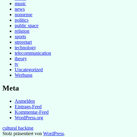
music
news
nonsense
politics
public space
religion
sports
streeetart
technology
telecommunication
theory
tv
Uncategorized
Werbung
Meta
Anmelden
Eintrags-Feed
Kommentar-Feed
WordPress.org
cultural hacking
Stolz präsentiert von
WordPress
.