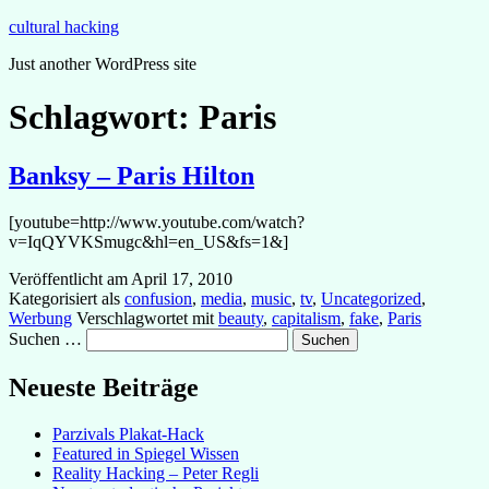
Zum
cultural hacking
Inhalt
Just another WordPress site
springen
Schlagwort:
Paris
Banksy – Paris Hilton
[youtube=http://www.youtube.com/watch?
v=IqQYVKSmugc&hl=en_US&fs=1&]
Veröffentlicht am
April 17, 2010
Kategorisiert als
confusion
,
media
,
music
,
tv
,
Uncategorized
,
Werbung
Verschlagwortet mit
beauty
,
capitalism
,
fake
,
Paris
Suchen …
Neueste Beiträge
Parzivals Plakat-Hack
Featured in Spiegel Wissen
Reality Hacking – Peter Regli