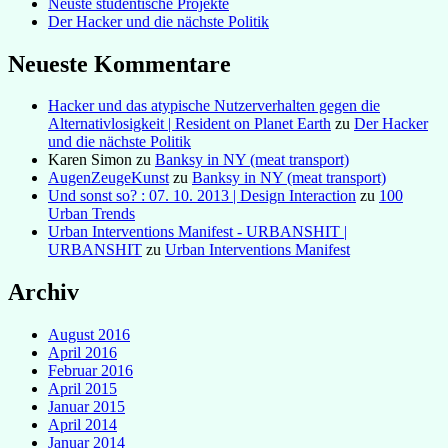
Neuste studentische Projekte
Der Hacker und die nächste Politik
Neueste Kommentare
Hacker und das atypische Nutzerverhalten gegen die
Alternativlosigkeit | Resident on Planet Earth
zu
Der Hacker
und die nächste Politik
Karen Simon
zu
Banksy in NY (meat transport)
AugenZeugeKunst
zu
Banksy in NY (meat transport)
Und sonst so? : 07. 10. 2013 | Design Interaction
zu
100
Urban Trends
Urban Interventions Manifest - URBANSHIT |
URBANSHIT
zu
Urban Interventions Manifest
Archiv
August 2016
April 2016
Februar 2016
April 2015
Januar 2015
April 2014
Januar 2014