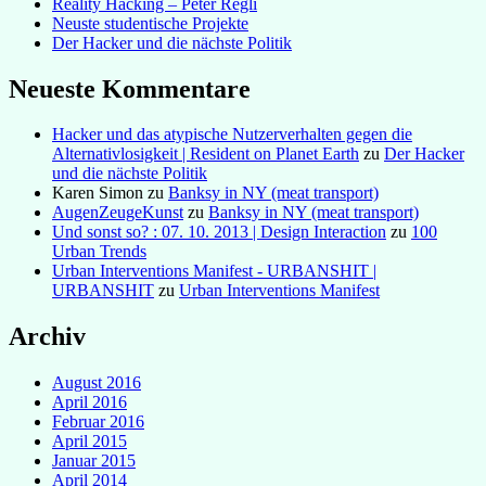
Reality Hacking – Peter Regli
Neuste studentische Projekte
Der Hacker und die nächste Politik
Neueste Kommentare
Hacker und das atypische Nutzerverhalten gegen die
Alternativlosigkeit | Resident on Planet Earth
zu
Der Hacker
und die nächste Politik
Karen Simon
zu
Banksy in NY (meat transport)
AugenZeugeKunst
zu
Banksy in NY (meat transport)
Und sonst so? : 07. 10. 2013 | Design Interaction
zu
100
Urban Trends
Urban Interventions Manifest - URBANSHIT |
URBANSHIT
zu
Urban Interventions Manifest
Archiv
August 2016
April 2016
Februar 2016
April 2015
Januar 2015
April 2014