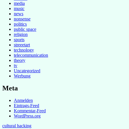
media
music
news
nonsense
politics
public space
religion
sports
streeetart
technology
telecommunication
theory
tv
Uncategorized
Werbung
Meta
Anmelden
Eintrags-Feed
Kommentar-Feed
WordPress.org
cultural hacking