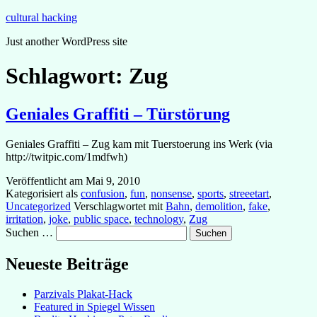
Zum
cultural hacking
Inhalt
Just another WordPress site
springen
Schlagwort:
Zug
Geniales Graffiti – Türstörung
Geniales Graffiti – Zug kam mit Tuerstoerung ins Werk (via
http://twitpic.com/1mdfwh)
Veröffentlicht am
Mai 9, 2010
Kategorisiert als
confusion
,
fun
,
nonsense
,
sports
,
streeetart
,
Uncategorized
Verschlagwortet mit
Bahn
,
demolition
,
fake
,
irritation
,
joke
,
public space
,
technology
,
Zug
Suchen …
Neueste Beiträge
Parzivals Plakat-Hack
Featured in Spiegel Wissen