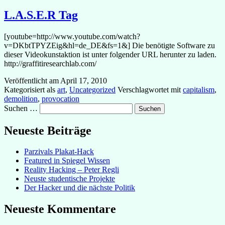
L.A.S.E.R Tag
[youtube=http://www.youtube.com/watch?
v=DKbtTPYZEig&hl=de_DE&fs=1&] Die benötigte Software zu
dieser Videokunstaktion ist unter folgender URL herunter zu laden.
http://graffitiresearchlab.com/
Veröffentlicht am
April 17, 2010
Kategorisiert als
art
,
Uncategorized
Verschlagwortet mit
capitalism
,
demolition
,
provocation
Suchen …
Neueste Beiträge
Parzivals Plakat-Hack
Featured in Spiegel Wissen
Reality Hacking – Peter Regli
Neuste studentische Projekte
Der Hacker und die nächste Politik
Neueste Kommentare