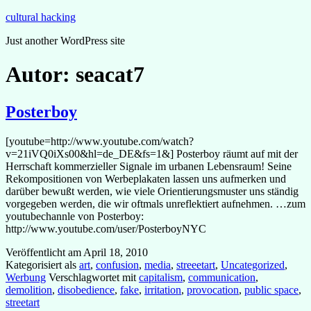
Zum
cultural hacking
Inhalt
Just another WordPress site
springen
Autor:
seacat7
Posterboy
[youtube=http://www.youtube.com/watch?
v=21iVQ0iXs00&hl=de_DE&fs=1&] Posterboy räumt auf mit der
Herrschaft kommerzieller Signale im urbanen Lebensraum! Seine
Rekompositionen von Werbeplakaten lassen uns aufmerken und
darüber bewußt werden, wie viele Orientierungsmuster uns ständig
vorgegeben werden, die wir oftmals unreflektiert aufnehmen. …zum
youtubechannle von Posterboy:
http://www.youtube.com/user/PosterboyNYC
Veröffentlicht am
April 18, 2010
Kategorisiert als
art
,
confusion
,
media
,
streeetart
,
Uncategorized
,
Werbung
Verschlagwortet mit
capitalism
,
communication
,
demolition
,
disobedience
,
fake
,
irritation
,
provocation
,
public space
,
streetart