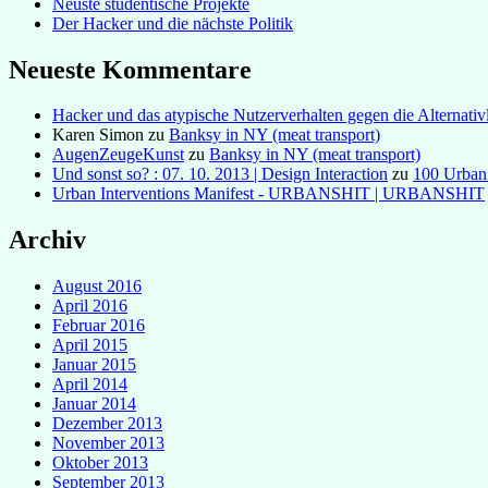
Neuste studentische Projekte
Der Hacker und die nächste Politik
Neueste Kommentare
Hacker und das atypische Nutzerverhalten gegen die Alternativl
Karen Simon
zu
Banksy in NY (meat transport)
AugenZeugeKunst
zu
Banksy in NY (meat transport)
Und sonst so? : 07. 10. 2013 | Design Interaction
zu
100 Urban
Urban Interventions Manifest - URBANSHIT | URBANSHIT
Archiv
August 2016
April 2016
Februar 2016
April 2015
Januar 2015
April 2014
Januar 2014
Dezember 2013
November 2013
Oktober 2013
September 2013