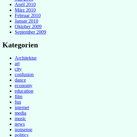
April 2010
März 2010
Februar 2010
Januar 2010
Oktober 2009
September 2009
Kategorien
Architektur
art
city
confusion
dance
economy
education
film
fun
internet
media
music
news
nonsense
politics