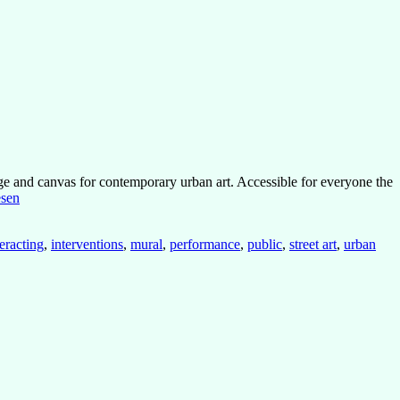
age and canvas for contemporary urban art. Accessible for everyone the
ks:
esen
sions
teracting
,
interventions
,
mural
,
performance
,
public
,
street art
,
urban
gs