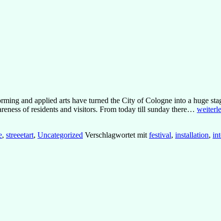
rforming and applied arts have turned the City of Cologne into a huge st
CityLea
wareness of residents and visitors. From today till sunday there…
weiterl
#Impres
#Live
e
,
streeetart
,
Uncategorized
Verschlagwortet mit
festival
,
installation
,
in
Paintin