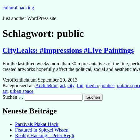
Zum
cultural hacking
Inhalt
Just another WordPress site
springen
Schlagwort:
public
CityLeaks: #Impressions #Live Paintings
For the last three weeks more than 30 representatives of the fine, pe
created artworks hopefully affect the political, social and aesthetic a
Veröffentlicht am
September 20, 2013
Kategorisiert als
Architektur
,
art
,
city
,
fun
,
media
,
politics
,
public spac
art
,
urban space
Suchen …
Neueste Beiträge
Parzivals Plakat-Hack
Featured in Spiegel Wissen
Reality Hacking – Peter Regli