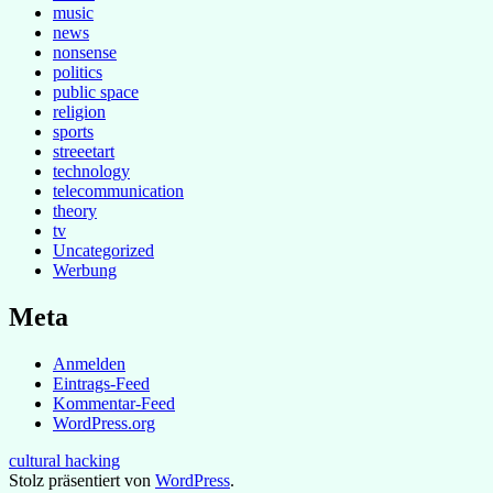
music
news
nonsense
politics
public space
religion
sports
streeetart
technology
telecommunication
theory
tv
Uncategorized
Werbung
Meta
Anmelden
Eintrags-Feed
Kommentar-Feed
WordPress.org
cultural hacking
Stolz präsentiert von
WordPress
.