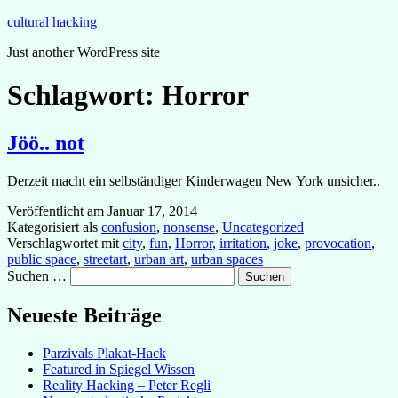
Zum
cultural hacking
Inhalt
Just another WordPress site
springen
Schlagwort:
Horror
Jöö.. not
Derzeit macht ein selbständiger Kinderwagen New York unsicher..
Veröffentlicht am
Januar 17, 2014
Kategorisiert als
confusion
,
nonsense
,
Uncategorized
Verschlagwortet mit
city
,
fun
,
Horror
,
irritation
,
joke
,
provocation
,
public space
,
streetart
,
urban art
,
urban spaces
Suchen …
Neueste Beiträge
Parzivals Plakat-Hack
Featured in Spiegel Wissen
Reality Hacking – Peter Regli