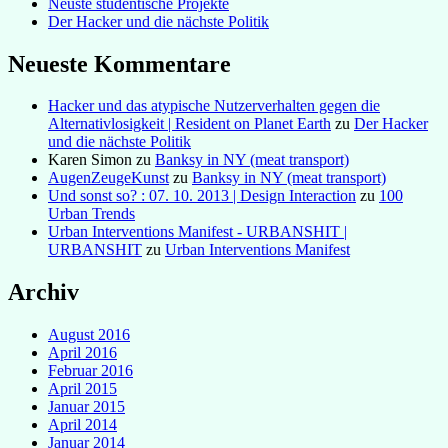
Neuste studentische Projekte
Der Hacker und die nächste Politik
Neueste Kommentare
Hacker und das atypische Nutzerverhalten gegen die
Alternativlosigkeit | Resident on Planet Earth
zu
Der Hacker
und die nächste Politik
Karen Simon
zu
Banksy in NY (meat transport)
AugenZeugeKunst
zu
Banksy in NY (meat transport)
Und sonst so? : 07. 10. 2013 | Design Interaction
zu
100
Urban Trends
Urban Interventions Manifest - URBANSHIT |
URBANSHIT
zu
Urban Interventions Manifest
Archiv
August 2016
April 2016
Februar 2016
April 2015
Januar 2015
April 2014
Januar 2014