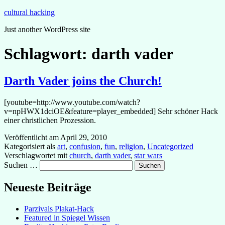
Zum
cultural hacking
Inhalt
Just another WordPress site
springen
Schlagwort:
darth vader
Darth Vader joins the Church!
[youtube=http://www.youtube.com/watch?
v=npHWX1dciOE&feature=player_embedded] Sehr schöner Hack
einer christlichen Prozession.
Veröffentlicht am
April 29, 2010
Kategorisiert als
art
,
confusion
,
fun
,
religion
,
Uncategorized
Verschlagwortet mit
church
,
darth vader
,
star wars
Suchen …
Neueste Beiträge
Parzivals Plakat-Hack
Featured in Spiegel Wissen