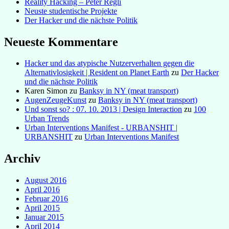
Reality Hacking – Peter Regli
Neuste studentische Projekte
Der Hacker und die nächste Politik
Neueste Kommentare
Hacker und das atypische Nutzerverhalten gegen die
Alternativlosigkeit | Resident on Planet Earth
zu
Der Hacker
und die nächste Politik
Karen Simon
zu
Banksy in NY (meat transport)
AugenZeugeKunst
zu
Banksy in NY (meat transport)
Und sonst so? : 07. 10. 2013 | Design Interaction
zu
100
Urban Trends
Urban Interventions Manifest - URBANSHIT |
URBANSHIT
zu
Urban Interventions Manifest
Archiv
August 2016
April 2016
Februar 2016
April 2015
Januar 2015
April 2014