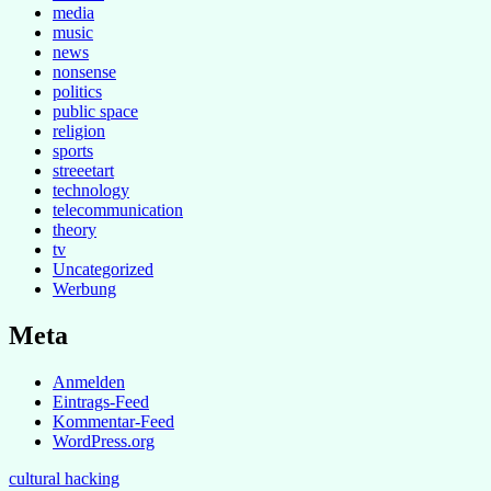
media
music
news
nonsense
politics
public space
religion
sports
streeetart
technology
telecommunication
theory
tv
Uncategorized
Werbung
Meta
Anmelden
Eintrags-Feed
Kommentar-Feed
WordPress.org
cultural hacking