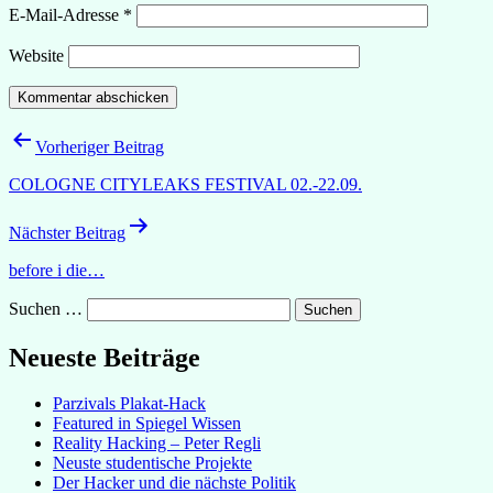
E-Mail-Adresse
*
Website
Beitragsnavigation
Vorheriger Beitrag
COLOGNE CITYLEAKS FESTIVAL 02.-22.09.
Nächster Beitrag
before i die…
Suchen …
Neueste Beiträge
Parzivals Plakat-Hack
Featured in Spiegel Wissen
Reality Hacking – Peter Regli
Neuste studentische Projekte
Der Hacker und die nächste Politik