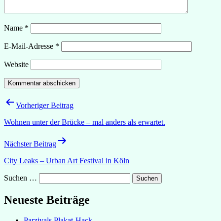
Name
*
E-Mail-Adresse
*
Website
Beitragsnavigation
Vorheriger Beitrag
Wohnen unter der Brücke – mal anders als erwartet.
Nächster Beitrag
City Leaks – Urban Art Festival in Köln
Suchen …
Neueste Beiträge
Parzivals Plakat-Hack