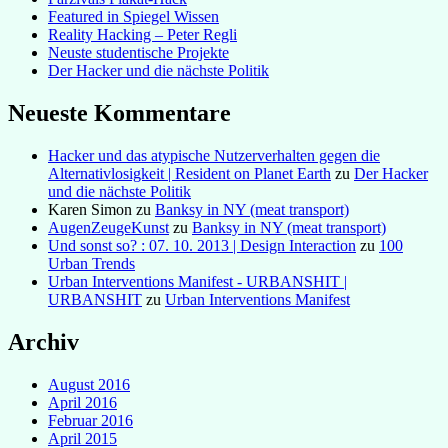
Featured in Spiegel Wissen
Reality Hacking – Peter Regli
Neuste studentische Projekte
Der Hacker und die nächste Politik
Neueste Kommentare
Hacker und das atypische Nutzerverhalten gegen die
Alternativlosigkeit | Resident on Planet Earth
zu
Der Hacker
und die nächste Politik
Karen Simon
zu
Banksy in NY (meat transport)
AugenZeugeKunst
zu
Banksy in NY (meat transport)
Und sonst so? : 07. 10. 2013 | Design Interaction
zu
100
Urban Trends
Urban Interventions Manifest - URBANSHIT |
URBANSHIT
zu
Urban Interventions Manifest
Archiv
August 2016
April 2016
Februar 2016
April 2015