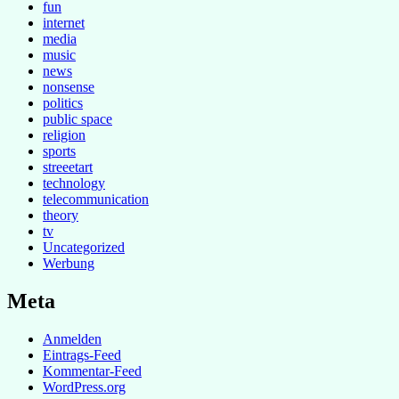
fun
internet
media
music
news
nonsense
politics
public space
religion
sports
streeetart
technology
telecommunication
theory
tv
Uncategorized
Werbung
Meta
Anmelden
Eintrags-Feed
Kommentar-Feed
WordPress.org