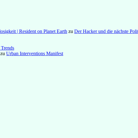
osigkeit | Resident on Planet Earth
zu
Der Hacker und die nächste Poli
 Trends
zu
Urban Interventions Manifest