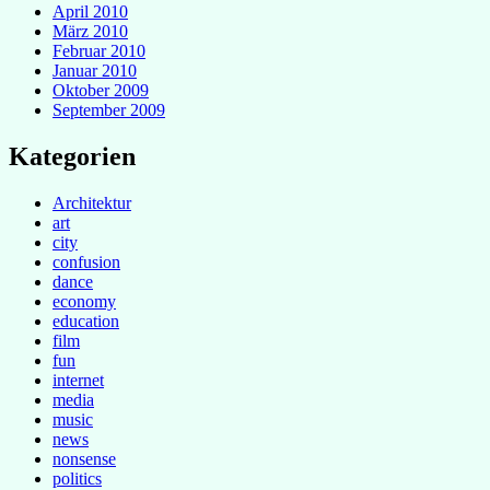
April 2010
März 2010
Februar 2010
Januar 2010
Oktober 2009
September 2009
Kategorien
Architektur
art
city
confusion
dance
economy
education
film
fun
internet
media
music
news
nonsense
politics