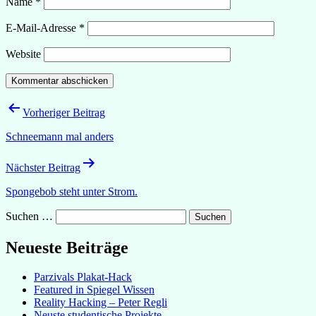
Name
*
E-Mail-Adresse
*
Website
Beitragsnavigation
Vorheriger Beitrag
Schneemann mal anders
Nächster Beitrag
Spongebob steht unter Strom.
Suchen …
Neueste Beiträge
Parzivals Plakat-Hack
Featured in Spiegel Wissen
Reality Hacking – Peter Regli
Neuste studentische Projekte