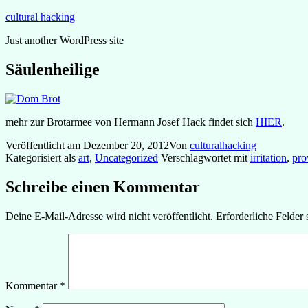
Zum
cultural hacking
Inhalt
Just another WordPress site
springen
Säulenheilige
mehr zur Brotarmee von Hermann Josef Hack findet sich
HIER
.
Veröffentlicht am
Dezember 20, 2012
Von
culturalhacking
Kategorisiert als
art
,
Uncategorized
Verschlagwortet mit
irritation
,
pro
Schreibe einen Kommentar
Deine E-Mail-Adresse wird nicht veröffentlicht.
Erforderliche Felder 
Kommentar
*