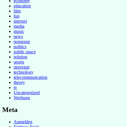
economy
education
film
fun
internet
media
music
news
nonsense
politics
public space
religion
sports
streeetart
technology
telecommunication
theory
tv
Uncategorized
Werbung
Meta
Anmelden
Eintrags-Feed