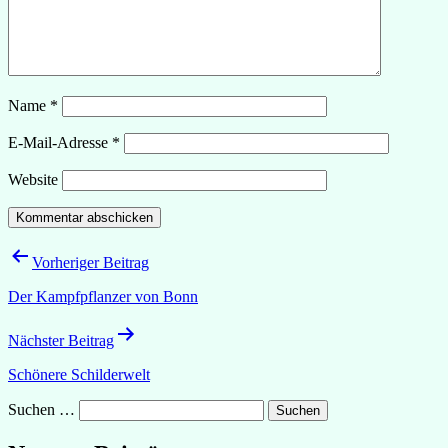
Name
*
E-Mail-Adresse
*
Website
Beitragsnavigation
Vorheriger Beitrag
Der Kampfpflanzer von Bonn
Nächster Beitrag
Schönere Schilderwelt
Suchen …