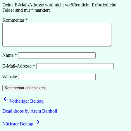
Deine E-Mail-Adresse wird nicht veröffentlicht.
Erforderliche
Felder sind mit
*
markiert
Kommentar
*
Name
*
E-Mail-Adresse
*
Website
Beitragsnavigation
Vorheriger Beitrag
Dead drops by Aram Bartholl
Nächster Beitrag