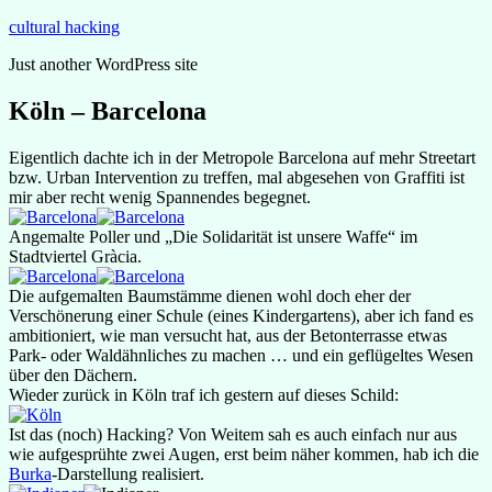
Zum
cultural hacking
Inhalt
Just another WordPress site
springen
Köln – Barcelona
Eigentlich dachte ich in der Metropole Barcelona auf mehr Streetart
bzw. Urban Intervention zu treffen, mal abgesehen von Graffiti ist
mir aber recht wenig Spannendes begegnet.
Angemalte Poller und „Die Solidarität ist unsere Waffe“ im
Stadtviertel Gràcia.
Die aufgemalten Baumstämme dienen wohl doch eher der
Verschönerung einer Schule (eines Kindergartens), aber ich fand es
ambitioniert, wie man versucht hat, aus der Betonterrasse etwas
Park- oder Waldähnliches zu machen … und ein geflügeltes Wesen
über den Dächern.
Wieder zurück in Köln traf ich gestern auf dieses Schild:
Ist das (noch) Hacking? Von Weitem sah es auch einfach nur aus
wie aufgesprühte zwei Augen, erst beim näher kommen, hab ich die
Burka
-Darstellung realisiert.