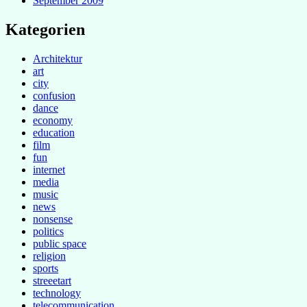
September 2009
Kategorien
Architektur
art
city
confusion
dance
economy
education
film
fun
internet
media
music
news
nonsense
politics
public space
religion
sports
streeetart
technology
telecommunication