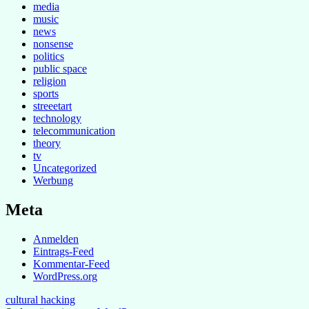
media
music
news
nonsense
politics
public space
religion
sports
streeetart
technology
telecommunication
theory
tv
Uncategorized
Werbung
Meta
Anmelden
Eintrags-Feed
Kommentar-Feed
WordPress.org
cultural hacking