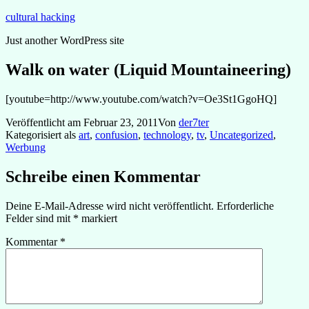
Zum
cultural hacking
Inhalt
Just another WordPress site
springen
Walk on water (Liquid Mountaineering)
[youtube=http://www.youtube.com/watch?v=Oe3St1GgoHQ]
Veröffentlicht am
Februar 23, 2011
Von
der7ter
Kategorisiert als
art
,
confusion
,
technology
,
tv
,
Uncategorized
,
Werbung
Schreibe einen Kommentar
Deine E-Mail-Adresse wird nicht veröffentlicht.
Erforderliche
Felder sind mit
*
markiert
Kommentar
*