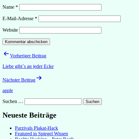
Name
*
E-Mail-Adresse
*
Website
Beitragsnavigation
Vorheriger Beitrag
Liebe gibt´s an jeder Ecke
Nächster Beitrag
apple
Suchen …
Neueste Beiträge
Parzivals Plakat-Hack
Featured in Spiegel Wissen