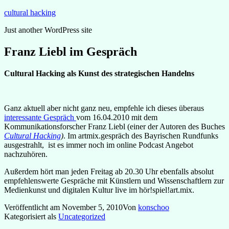
Zum
cultural hacking
Inhalt
Just another WordPress site
springen
Franz Liebl im Gespräch
Cultural Hacking als Kunst des strategischen Handelns
Ganz aktuell aber nicht ganz neu, empfehle ich dieses überaus
interessante Gespräch
vom 16.04.2010 mit dem
Kommunikationsforscher Franz Liebl (einer der Autoren des Buches
Cultural Hacking
)
. Im artmix.gespräch des Bayrischen Rundfunks
ausgestrahlt, ist es immer noch im online Podcast Angebot
nachzuhören.
Außerdem hört man jeden Freitag ab 20.30 Uhr ebenfalls absolut
empfehlenswerte Gespräche mit Künstlern und Wissenschaftlern zur
Medienkunst und digitalen Kultur live im hör!spiel!art.mix.
Veröffentlicht am
November 5, 2010
Von
konschoo
Kategorisiert als
Uncategorized