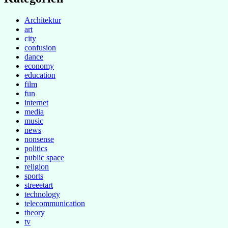
Architektur
art
city
confusion
dance
economy
education
film
fun
internet
media
music
news
nonsense
politics
public space
religion
sports
streeetart
technology
telecommunication
theory
tv