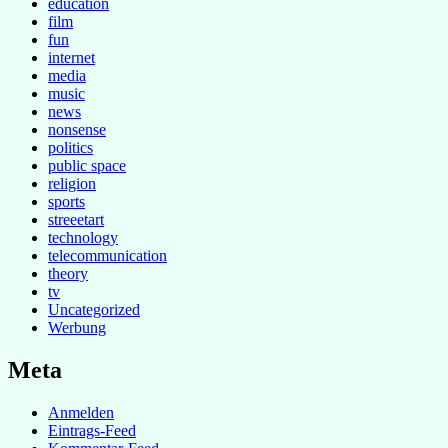
education
film
fun
internet
media
music
news
nonsense
politics
public space
religion
sports
streeetart
technology
telecommunication
theory
tv
Uncategorized
Werbung
Meta
Anmelden
Eintrags-Feed