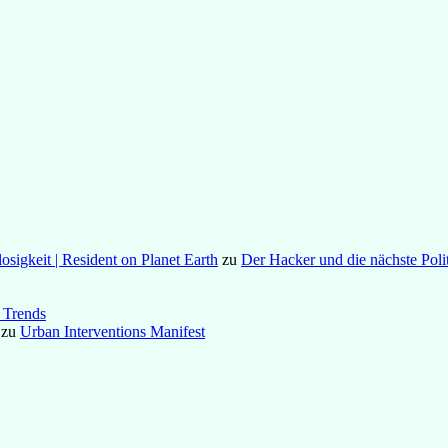
osigkeit | Resident on Planet Earth
zu
Der Hacker und die nächste Poli
 Trends
zu
Urban Interventions Manifest