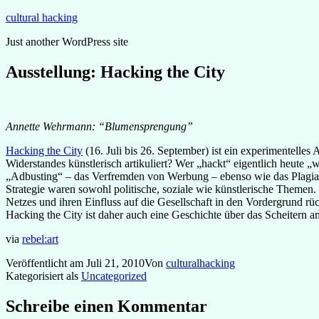
Zum
cultural hacking
Inhalt
Just another WordPress site
springen
Ausstellung: Hacking the City
Annette Wehrmann: “Blumensprengung”
Hacking the City
(16. Juli bis 26. September) ist ein experimentell
Widerstandes künstlerisch artikuliert? Wer „hackt“ eigentlich heute
„Adbusting“ – das Verfremden von Werbung – ebenso wie das Plagiat,
Strategie waren sowohl politische, soziale wie künstlerische Themen.
Netzes und ihren Einfluss auf die Gesellschaft in den Vordergrund rü
Hacking the City ist daher auch eine Geschichte über das Scheitern 
via
rebel:art
Veröffentlicht am
Juli 21, 2010
Von
culturalhacking
Kategorisiert als
Uncategorized
Schreibe einen Kommentar