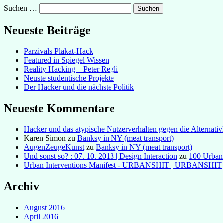
Suchen …
Neueste Beiträge
Parzivals Plakat-Hack
Featured in Spiegel Wissen
Reality Hacking – Peter Regli
Neuste studentische Projekte
Der Hacker und die nächste Politik
Neueste Kommentare
Hacker und das atypische Nutzerverhalten gegen die Alternativl
Karen Simon
zu
Banksy in NY (meat transport)
AugenZeugeKunst
zu
Banksy in NY (meat transport)
Und sonst so? : 07. 10. 2013 | Design Interaction
zu
100 Urban
Urban Interventions Manifest - URBANSHIT | URBANSHIT
Archiv
August 2016
April 2016