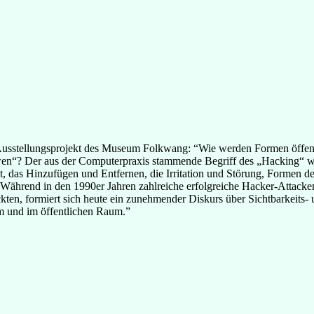
es Ausstellungsprojekt des Museum Folkwang: “Wie werden Formen öffen
 „wen“? Der aus der Computerpraxis stammende Begriff des „Hacking“ wi
 das Hinzufügen und Entfernen, die Irritation und Störung, Formen d
 Während in den 1990er Jahren zahlreiche erfolgreiche Hacker-Attacken
ckten, formiert sich heute ein zunehmender Diskurs über Sichtbarkeits
am und im öffentlichen Raum.”