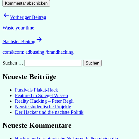
Beitragsnavigation
Vorheriger Beitrag
Waste your time
Nächster Beitrag
com&com: adbusting /brandhacking
Suchen …
Neueste Beiträge
Parzivals Plakat-Hack
Featured in Spiegel Wissen
Reality Hacking – Peter Regli
Neuste studentische Projekte
Der Hacker und die nächste Politik
Neueste Kommentare
Hacker und das atypische Nutzerverhalten gegen die