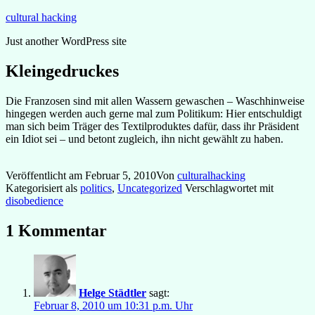
Zum
cultural hacking
Inhalt
Just another WordPress site
springen
Kleingedruckes
Die Franzosen sind mit allen Wassern gewaschen – Waschhinweise
hingegen werden auch gerne mal zum Politikum: Hier entschuldigt
man sich beim Träger des Textilproduktes dafür, dass ihr Präsident
ein Idiot sei – und betont zugleich, ihn nicht gewählt zu haben.
Veröffentlicht am
Februar 5, 2010
Von
culturalhacking
Kategorisiert als
politics
,
Uncategorized
Verschlagwortet mit
disobedience
1 Kommentar
Helge Städtler
sagt:
Februar 8, 2010 um 10:31 p.m. Uhr