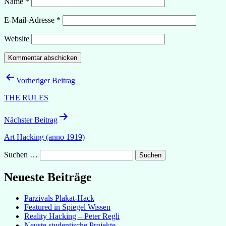
Name
*
E-Mail-Adresse
*
Website
Beitragsnavigation
Vorheriger Beitrag
THE RULES
Nächster Beitrag
Art Hacking (anno 1919)
Suchen …
Neueste Beiträge
Parzivals Plakat-Hack
Featured in Spiegel Wissen
Reality Hacking – Peter Regli
Neuste studentische Projekte