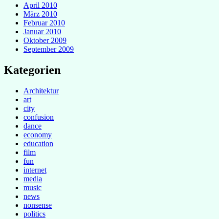
April 2010
März 2010
Februar 2010
Januar 2010
Oktober 2009
September 2009
Kategorien
Architektur
art
city
confusion
dance
economy
education
film
fun
internet
media
music
news
nonsense
politics