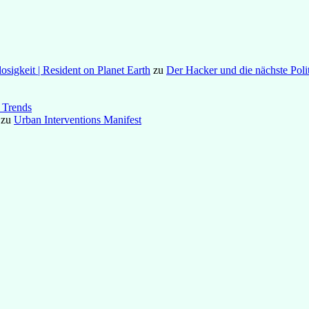
osigkeit | Resident on Planet Earth
zu
Der Hacker und die nächste Poli
 Trends
zu
Urban Interventions Manifest