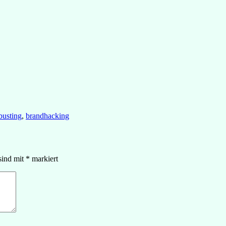
busting
,
brandhacking
sind mit
*
markiert