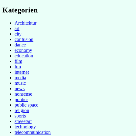
Kategorien
Architektur
art
city
confusion
dance
economy
education
film
fun
internet
media
music
news
nonsense
politics
public space
religion
sports
streeetart
technology
telecommunication