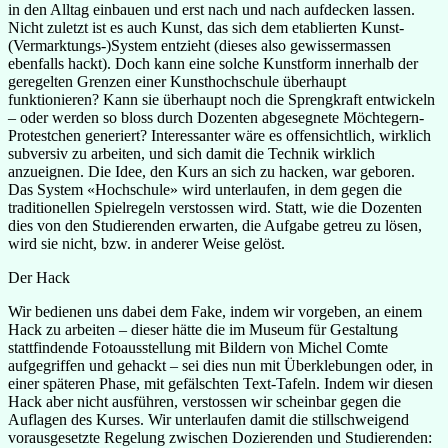
in den Alltag einbauen und erst nach und nach aufdecken lassen.
Nicht zuletzt ist es auch Kunst, das sich dem etablierten Kunst-
(Vermarktungs-)System entzieht (dieses also gewissermassen
ebenfalls hackt). Doch kann eine solche Kunstform innerhalb der
geregelten Grenzen einer Kunsthochschule überhaupt
funktionieren? Kann sie überhaupt noch die Sprengkraft entwickeln
– oder werden so bloss durch Dozenten abgesegnete Möchtegern-
Protestchen generiert? Interessanter wäre es offensichtlich, wirklich
subversiv zu arbeiten, und sich damit die Technik wirklich
anzueignen. Die Idee, den Kurs an sich zu hacken, war geboren.
Das System «Hochschule» wird unterlaufen, in dem gegen die
traditionellen Spielregeln verstossen wird. Statt, wie die Dozenten
dies von den Studierenden erwarten, die Aufgabe getreu zu lösen,
wird sie nicht, bzw. in anderer Weise gelöst.
Der Hack
Wir bedienen uns dabei dem Fake, indem wir vorgeben, an einem
Hack zu arbeiten – dieser hätte die im Museum für Gestaltung
stattfindende Fotoausstellung mit Bildern von Michel Comte
aufgegriffen und gehackt – sei dies nun mit Überklebungen oder, in
einer späteren Phase, mit gefälschten Text-Tafeln. Indem wir diesen
Hack aber nicht ausführen, verstossen wir scheinbar gegen die
Auflagen des Kurses. Wir unterlaufen damit die stillschweigend
vorausgesetzte Regelung zwischen Dozierenden und Studierenden: