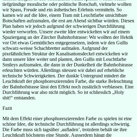
tiefgründige moralische oder politische Botschaft, vielmehr wollten
wir Spass, Freude und ein ästhetisches Erlebnis vermitteln. So
kamen wir auf die Idee, einem Tram mit Leuchtfarbe unsichtbare
Botschaften aufzumalen, die erst am Abend sichtbar würden. Diesen
Plan haben wir jedoch aufgrund der schwierigen Durchführung
wieder verworfen. Unsere zweite Idee entwickelten wir auf einem
Spaziergang an der Zürcher Bahnhofstrasse: Wir wollten der Hektik
vor Ort etwas Gemütliches entgegensetzen, indem wir den Gullis
schwarz-weisse Schachbretter aufmalen. Aufgrund der
pixelähnlichen Struktur der Kanalisationsdeckel entwickelten wir
dann unsere Idee weiter und planten, den Gullis mit Leuchtfarbe
Smileys aufzumalen, die dann in der Dunkelheit die Bahnhofstrasse
erleuchten würden. Allerdings stiessen wir dabei auf erhebliche
technische Schwierigkeiten. Der dunkle Untergrund mindert die
Leuchtkraft der phosphoreszierenden Farbe, die starke Beleuchtung
der Bahnhofstrasse lässt den Effekt noch zusätzlich verblassen. Eine
Durchführung war also nicht möglich. So ist schliesslich „Holy
shit!“ entstanden.
Fazit
Mit dem Effekt einer phosphoreszierenden Farbe zu spielen ist eine
schöne Idee, die technische Durchführung ist allerdings schwierig.
Die Farbe muss sich tagsüber ‚aufladen’, trotzdem behält sie ihre
Leuchtkraft höchstens eine Stunde. Ausserdem hängt die