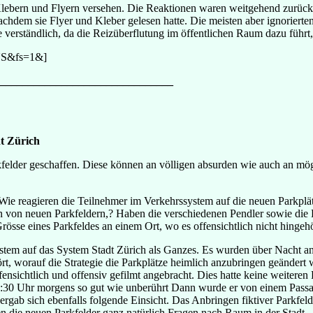
ern und Flyern versehen. Die Reaktionen waren weitgehend zurückhalte
achdem sie Flyer und Kleber gelesen hatte. Die meisten aber ignorierten
e verständlich, da die Reizüberflutung im öffentlichen Raum dazu führt,
US&fs=1&]
_______________________________
t Zürich
felder geschaffen. Diese können an völligen absurden wie auch an mögl
. Wie reagieren die Teilnehmer im Verkehrssystem auf die neuen Parkplä
gen von neuen Parkfeldern,? Haben die verschiedenen Pendler sowie die
Grösse eines Parkfeldes an einem Ort, wo es offensichtlich nicht hingeh
stem auf das System Stadt Zürich als Ganzes. Es wurden über Nacht an
ört, worauf die Strategie die Parkplätze heimlich anzubringen geänder
nsichtlich und offensiv gefilmt angebracht. Dies hatte keine weiteren R
0:30 Uhr morgens so gut wie unberührt Dann wurde er von einem Passan
rgab sich ebenfalls folgende Einsicht. Das Anbringen fiktiver Parkfeld
n die neuen Parkfelder ganz natürlich Fragen nach Raum in der Stadt.