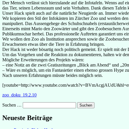
Der Mensch verlässt sich hierzulande auf die Infotafeln. Wenns auf ei
das Tier, seinen Lebensraum und sein Verhalten. Dank diesen Tafeln 
Unser Hack spielt auch auf die natürliche Neugierde an. Immer wieder
Wir kopieren den Stil der Infokästen im Zürcher Zoo und werden den 
manipuliert. Das Aussengehege des Schuhschnabels (erstaunlicherweise e
Einerseits mimt Mario den Zoowärter und gibt den Zoobesuchern Auskun
Publikumsschar herbei. Das professionelle Auftreten garantiert uns ei
Wir wollen den Zoo als Institution ansprechen sowie die Zoobesuche
Erwachsenen etwas über die Tiere in Erfahrung bringen.
Der Hack ist weder bösartig noch politisch gemeint. Er spielt mit der
Um das Vorgehen und die Reaktion zu dokumentieren, halten wir den H
Mögliche Erweiterungen des Projekts wären:
– eine Notiz an die zwei Gratiszeitungen „Blick am Abend“ und „20mi
– Wäre es möglich, um ein Fantasietier einen ebenso grossen Hype z
Nach unseren Erfahrungen müsste beides möglich sein.
[youtube=http://www.youtube.com/watch?v=BVmAcgjAUdU&hl=
zoo_doku_19.2.10
Suchen …
Neueste Beiträge