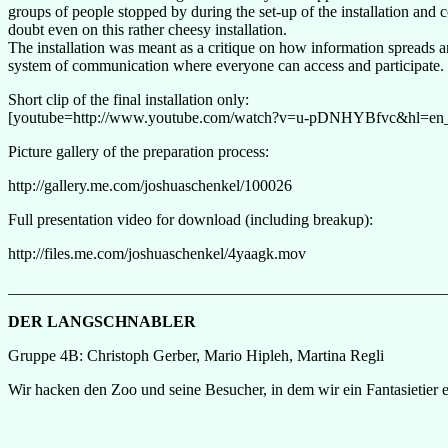
groups of people stopped by during the set-up of the installation and 
doubt even on this rather cheesy installation.
The installation was meant as a critique on how information spreads a
system of communication where everyone can access and participate. Un
Short clip of the final installation only:
[youtube=http://www.youtube.com/watch?v=u-pDNHYBfvc&hl=e
Picture gallery of the preparation process:
http://gallery.me.com/joshuaschenkel/100026
Full presentation video for download (including breakup):
http://files.me.com/joshuaschenkel/4yaagk.mov
_______________________________________________________
DER LANGSCHNABLER
Gruppe 4B: Christoph Gerber, Mario Hipleh, Martina Regli
Wir hacken den Zoo und seine Besucher, in dem wir ein Fantasietier 