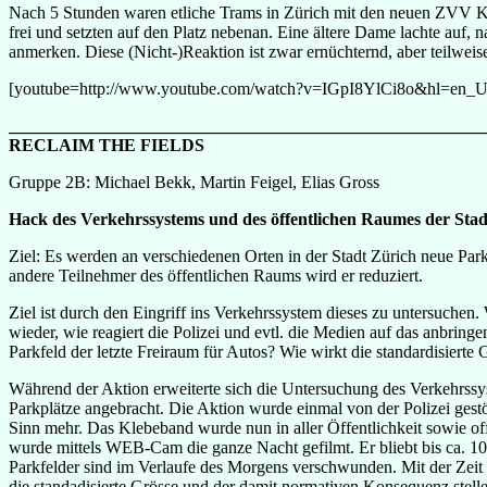
Nach 5 Stunden waren etliche Trams in Zürich mit den neuen ZVV Kleb
frei und setzten auf den Platz nebenan. Eine ältere Dame lachte auf, n
anmerken. Diese (Nicht-)Reaktion ist zwar ernüchternd, aber teilweis
[youtube=http://www.youtube.com/watch?v=IGpI8YlCi8o&hl=en_
_______________________________________________________
RECLAIM THE FIELDS
Gruppe 2B: Michael Bekk, Martin Feigel, Elias Gross
Hack des Verkehrssystems und des öffentlichen Raumes der Stad
Ziel: Es werden an verschiedenen Orten in der Stadt Zürich neue Park
andere Teilnehmer des öffentlichen Raums wird er reduziert.
Ziel ist durch den Eingriff ins Verkehrssystem dieses zu untersuchen
wieder, wie reagiert die Polizei und evtl. die Medien auf das anbrin
Parkfeld der letzte Freiraum für Autos? Wie wirkt die standardisierte 
Während der Aktion erweiterte sich die Untersuchung des Verkehrssy
Parkplätze angebracht. Die Aktion wurde einmal von der Polizei gest
Sinn mehr. Das Klebeband wurde nun in aller Öffentlichkeit sowie offe
wurde mittels WEB-Cam die ganze Nacht gefilmt. Er bliebt bis ca. 1
Parkfelder sind im Verlaufe des Morgens verschwunden. Mit der Zeit e
die standadisierte Grösse und der damit normativen Konsequenz stelle