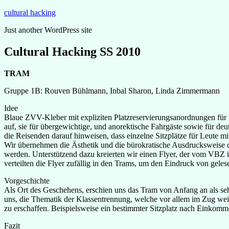
Zum
cultural hacking
Inhalt
Just another WordPress site
springen
Cultural Hacking SS 2010
TRAM
Gruppe 1B: Rouven Bühlmann, Inbal Sharon, Linda Zimmermann
Idee
Blaue ZVV-Kleber mit expliziten Platzreservierungsanordnungen für P
auf, sie für übergewichtige, und anorektische Fahrgäste sowie für de
die Reisenden darauf hinweisen, dass einzelne Sitzplätze für Leute mi
Wir übernehmen die Ästhetik und die bürokratische Ausdrucksweise de
werden. Unterstützend dazu kreierten wir einen Flyer, der vom VBZ i
verteilten die Flyer zufällig in den Trams, um den Eindruck von gel
Vorgeschichte
Als Ort des Geschehens, erschien uns das Tram von Anfang an als sehr
uns, die Thematik der Klassentrennung, welche vor allem im Zug weitv
zu erschaffen. Beispielsweise ein bestimmter Sitzplatz nach Einkomm
Fazit