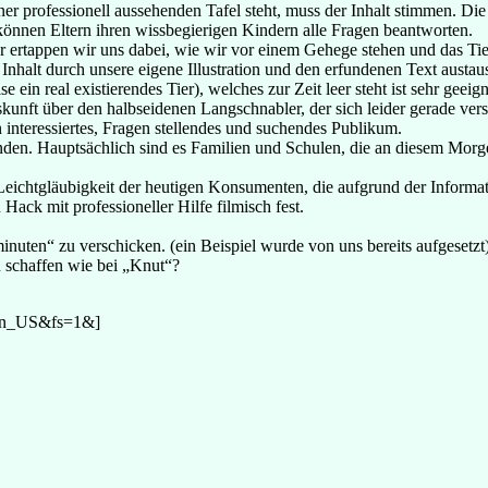
ner professionell aussehenden Tafel steht, muss der Inhalt stimmen. Di
können Eltern ihren wissbegierigen Kindern alle Fragen beantworten.
 ertappen wir uns dabei, wie wir vor einem Gehege stehen und das Tier
Inhalt durch unsere eigene Illustration und den erfundenen Text austau
in real existierendes Tier), welches zur Zeit leer steht ist sehr geeign
ft über den halbseidenen Langschnabler, der sich leider gerade verste
n interessiertes, Fragen stellendes und suchendes Publikum.
nden. Hauptsächlich sind es Familien und Schulen, die an diesem Morg
 Leichtgläubigkeit der heutigen Konsumenten, die aufgrund der Informati
ack mit professioneller Hilfe filmisch fest.
nuten“ zu verschicken. (ein Beispiel wurde von uns bereits aufgesetzt
u schaffen wie bei „Knut“?
en_US&fs=1&]