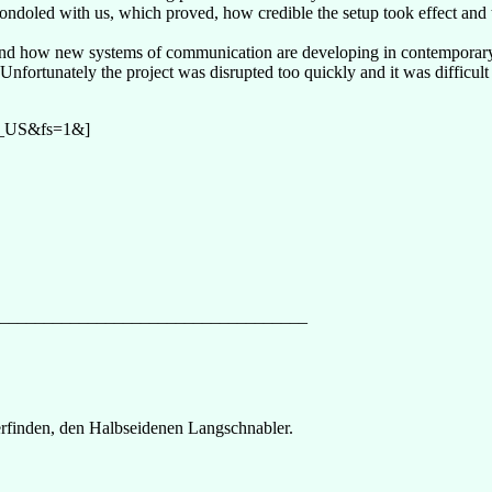
condoled with us, which proved, how credible the setup took effect and t
nd how new systems of communication are developing in contemporary soc
fortunately the project was disrupted too quickly and it was difficult
n_US&fs=1&]
___________________________________
erfinden, den Halbseidenen Langschnabler.