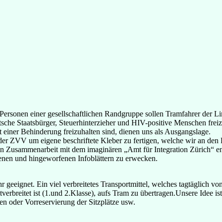
ersonen einer gesellschaftlichen Randgruppe sollen Tramfahrer der Li
utsche Staatsbürger, Steuerhinterzieher und HIV-positive Menschen frei
t einer Behinderung freizuhalten sind, dienen uns als Ausgangslage.
r ZVV um eigene beschriftete Kleber zu fertigen, welche wir an den Fe
n Zusammenarbeit mit dem imaginären „Amt für Integration Zürich“ ents
esenen und hingeworfenen Infoblättern zu erwecken.
 geeignet. Ein viel verbreitetes Transportmittel, welches tagtäglich v
erbreitet ist (1.und 2.Klasse), aufs Tram zu übertragen.Unsere Idee is
en oder Vorreservierung der Sitzplätze usw.