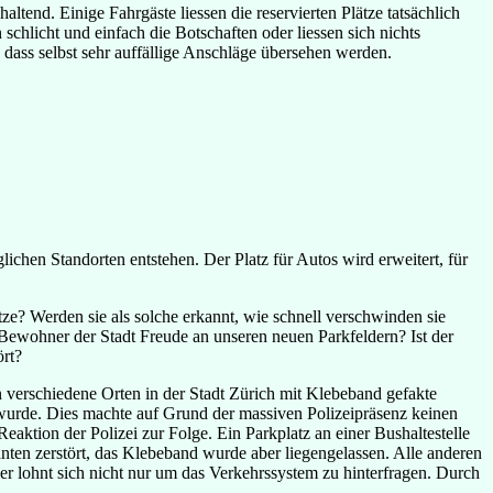
nd. Einige Fahrgäste liessen die reservierten Plätze tatsächlich
 schlicht und einfach die Botschaften oder liessen sich nichts
 dass selbst sehr auffällige Anschläge übersehen werden.
ichen Standorten entstehen. Der Platz für Autos wird erweitert, für
tze? Werden sie als solche erkannt, wie schnell verschwinden sie
 Bewohner der Stadt Freude an unseren neuen Parkfeldern? Ist der
ört?
 verschiedene Orten in der Stadt Zürich mit Klebeband gefakte
t wurde. Dies machte auf Grund der massiven Polizeipräsenz keinen
eaktion der Polizei zur Folge. Ein Parkplatz an einer Bushaltestelle
ten zerstört, das Klebeband wurde aber liegengelassen. Alle anderen
er lohnt sich nicht nur um das Verkehrssystem zu hinterfragen. Durch