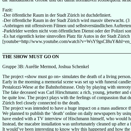
Fazit:
-Der öffentliche Raum in der Stadt Zürich ist duchdefiniert.
-Der öffentliche Raum in der Stadt Zürich wird massiv überwacht. (3 
-Anbringen mit offensivem Filmen und selbstverständlichen Auftreten in
-Parkfelder werden nicht vom öffentlichen Dienst oder der Polizei so
-Es hat eigentlich keine sinnvollen Platz für Autos in der Stadt Zür
[youtube=http://www.youtube.com/watch?v=WsY9gsCI8uY&hl=e
_______________________________________________________
THE SHOW MUST GO ON
Gruppe 3B: Aurélie Mermod, Joshua Schenkel
The project «show must go on» simulates the death of a living person
Early in the morning a memorial scene was set up with funeral candles, 
Pestalozzi-Wiese at the Bahnhofstrasse. Only by playing with stereoty
The fake deceased was Carl Hirschmann: a rich, young, jetsetter and c
be quite low. The project plays with the feelings of compassion that 
Zürich feel closely connected to the death.
The project was intended to have a huge impact on a mass audience thro
We planned to publish the ‘death’ online on daily newspapers by usin
have ended with a TV interview of Hischmann himself, who would hav
Instead, the macabre installation was unfortunately cleaned up after a
It would’ve been interesting to know why this happened and how the c