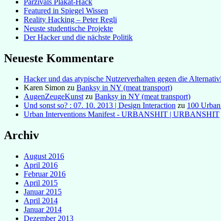
Parzivals Plakat-Hack
Featured in Spiegel Wissen
Reality Hacking – Peter Regli
Neuste studentische Projekte
Der Hacker und die nächste Politik
Neueste Kommentare
Hacker und das atypische Nutzerverhalten gegen die Alternativl
Karen Simon
zu
Banksy in NY (meat transport)
AugenZeugeKunst
zu
Banksy in NY (meat transport)
Und sonst so? : 07. 10. 2013 | Design Interaction
zu
100 Urban
Urban Interventions Manifest - URBANSHIT | URBANSHIT
Archiv
August 2016
April 2016
Februar 2016
April 2015
Januar 2015
April 2014
Januar 2014
Dezember 2013