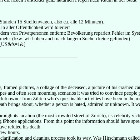
Stunden 15 Streifenwagen, also ca. alle 12 Minuten).
 aller Öffentlichkeit wird toleriert
ndern von Privatpersonen entfernt; Bevölkerung repariert Fehler im Syst
ich mehr. (bzw. wir haben auch nach langem Suchen keine gefunden)
n_US&fs=1&]
_______________________________
.
framed pictures, a collage of the deceased, a picture of his crashed car,
pes and often seen mourning scenarios it was tried to convince people pa
lub owner from Zürich who’s questinable activities have been in the me
death brings about, whether a person is hated, admired or unknown. It wa
ugh its location (the most crowded street of Zürich), its celebrity victi
g iPhone applications. From this point the information should have spre
e refuted his death.
 few hours.
larification and cleaning process took its way. Was Hirschmann called?