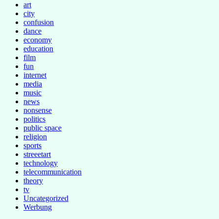
art
city
confusion
dance
economy
education
film
fun
internet
media
music
news
nonsense
politics
public space
religion
sports
streeetart
technology
telecommunication
theory
tv
Uncategorized
Werbung