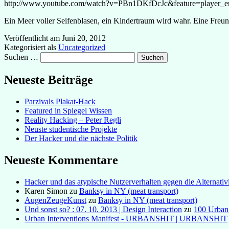
http://www.youtube.com/watch?v=PBn1DKfDcJc&feature=player_
Ein Meer voller Seifenblasen, ein Kindertraum wird wahr. Eine Freu
Veröffentlicht am
Juni 20, 2012
Kategorisiert als
Uncategorized
Suchen …
Neueste Beiträge
Parzivals Plakat-Hack
Featured in Spiegel Wissen
Reality Hacking – Peter Regli
Neuste studentische Projekte
Der Hacker und die nächste Politik
Neueste Kommentare
Hacker und das atypische Nutzerverhalten gegen die Alternativl
Karen Simon
zu
Banksy in NY (meat transport)
AugenZeugeKunst
zu
Banksy in NY (meat transport)
Und sonst so? : 07. 10. 2013 | Design Interaction
zu
100 Urban
Urban Interventions Manifest - URBANSHIT | URBANSHIT