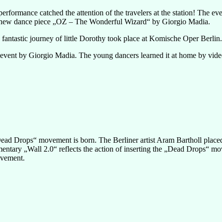
performance catched the attention of the travelers at the station! The e
the new dance piece „OZ – The Wonderful Wizard“ by Giorgio Madia.
fantastic journey of little Dorothy took place at Komische Oper Berlin.
event by Giorgio Madia. The young dancers learned it at home by video 
Dead Drops“ movement is born. The Berliner artist Aram Bartholl place
tary „Wall 2.0“ reflects the action of inserting the „Dead Drops“ mov
ovement.