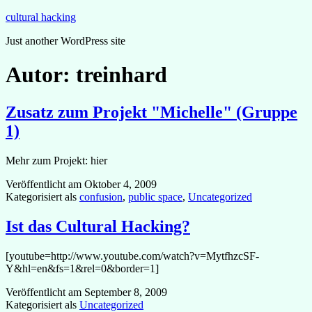
Zum
cultural hacking
Inhalt
Just another WordPress site
springen
Autor:
treinhard
Zusatz zum Projekt "Michelle" (Gruppe
1)
Mehr zum Projekt: hier
Veröffentlicht am
Oktober 4, 2009
Kategorisiert als
confusion
,
public space
,
Uncategorized
Ist das Cultural Hacking?
[youtube=http://www.youtube.com/watch?v=MytfhzcSF-
Y&hl=en&fs=1&rel=0&border=1]
Veröffentlicht am
September 8, 2009
Kategorisiert als
Uncategorized