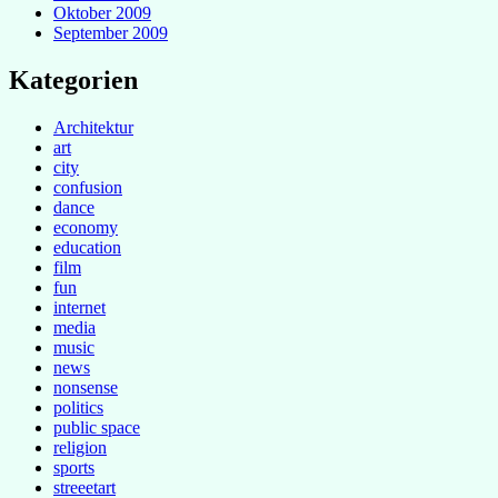
Oktober 2009
September 2009
Kategorien
Architektur
art
city
confusion
dance
economy
education
film
fun
internet
media
music
news
nonsense
politics
public space
religion
sports
streeetart