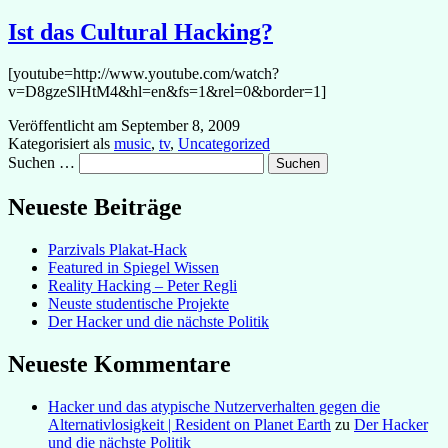
Ist das Cultural Hacking?
[youtube=http://www.youtube.com/watch?
v=D8gzeSlHtM4&hl=en&fs=1&rel=0&border=1]
Veröffentlicht am
September 8, 2009
Kategorisiert als
music
,
tv
,
Uncategorized
Suchen …
Neueste Beiträge
Parzivals Plakat-Hack
Featured in Spiegel Wissen
Reality Hacking – Peter Regli
Neuste studentische Projekte
Der Hacker und die nächste Politik
Neueste Kommentare
Hacker und das atypische Nutzerverhalten gegen die
Alternativlosigkeit | Resident on Planet Earth
zu
Der Hacker
und die nächste Politik