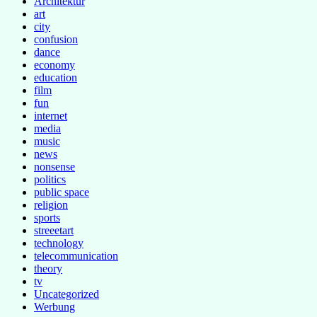
Architektur
art
city
confusion
dance
economy
education
film
fun
internet
media
music
news
nonsense
politics
public space
religion
sports
streeetart
technology
telecommunication
theory
tv
Uncategorized
Werbung