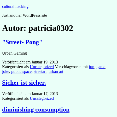
Zum
cultural hacking
Inhalt
Just another WordPress site
springen
Autor:
patricia0302
"Street- Pong"
Urban Gaming
Veröffentlicht am
Januar 19, 2013
Kategorisiert als
Uncategorized
Verschlagwortet mit
fun
,
game
,
joke
,
public space
,
streetart
,
urban art
Sicher ist sicher.
Veröffentlicht am
Januar 17, 2013
Kategorisiert als
Uncategorized
diminishing consumption