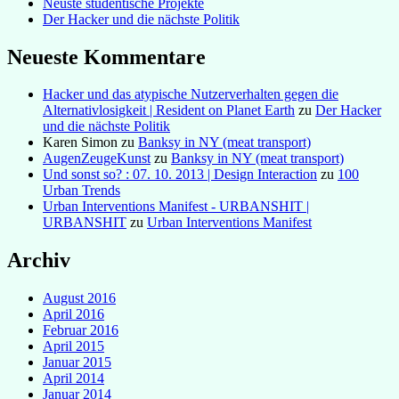
Neuste studentische Projekte
Der Hacker und die nächste Politik
Neueste Kommentare
Hacker und das atypische Nutzerverhalten gegen die
Alternativlosigkeit | Resident on Planet Earth
zu
Der Hacker
und die nächste Politik
Karen Simon
zu
Banksy in NY (meat transport)
AugenZeugeKunst
zu
Banksy in NY (meat transport)
Und sonst so? : 07. 10. 2013 | Design Interaction
zu
100
Urban Trends
Urban Interventions Manifest - URBANSHIT |
URBANSHIT
zu
Urban Interventions Manifest
Archiv
August 2016
April 2016
Februar 2016
April 2015
Januar 2015
April 2014
Januar 2014