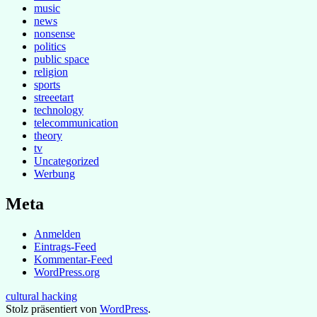
music
news
nonsense
politics
public space
religion
sports
streeetart
technology
telecommunication
theory
tv
Uncategorized
Werbung
Meta
Anmelden
Eintrags-Feed
Kommentar-Feed
WordPress.org
cultural hacking
Stolz präsentiert von
WordPress
.