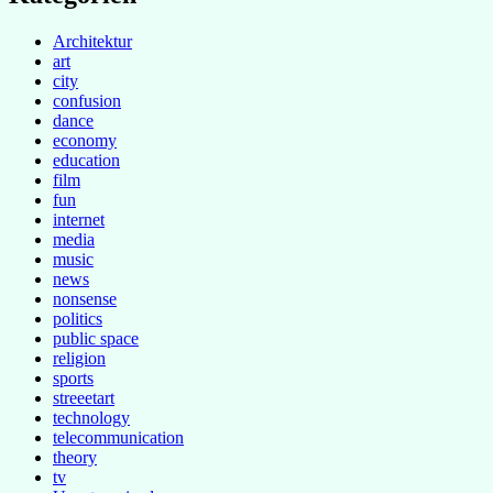
Architektur
art
city
confusion
dance
economy
education
film
fun
internet
media
music
news
nonsense
politics
public space
religion
sports
streeetart
technology
telecommunication
theory
tv