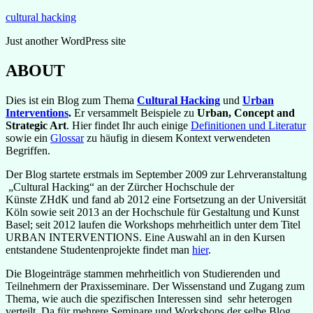
Zum
cultural hacking
Inhalt
Just another WordPress site
springen
ABOUT
Dies ist ein Blog zum Thema
Cultural Hacking
und
Urban
Interventions
.
Er versammelt Beispiele zu
Urban, Concept and
Strategic Art
. Hier findet Ihr auch einige
Definitionen und Literatur
sowie ein
Glossar
zu häufig in diesem Kontext verwendeten
Begriffen.
Der Blog startete erstmals im September 2009 zur Lehrveranstaltung
„Cultural Hacking“ an der Zürcher Hochschule der
Künste ZHdK und fand ab 2012 eine Fortsetzung an der Universität
Köln sowie seit 2013 an der Hochschule für Gestaltung und Kunst
Basel; seit 2012 laufen die Workshops mehrheitlich unter dem Titel
URBAN INTERVENTIONS. Eine Auswahl an in den Kursen
entstandene Studentenprojekte findet man
hier
.
Die Blogeinträge stammen mehrheitlich von Studierenden und
Teilnehmern der Praxisseminare. Der Wissenstand und Zugang zum
Thema, wie auch die spezifischen Interessen sind sehr heterogen
verteilt. Da für mehrere Seminare und Workshops der selbe Blog